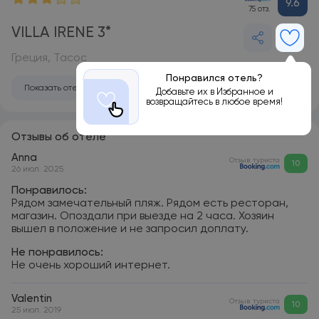
9.6
75 отз.
VILLA IRENE 3*
Греция, Тасос
Понравился отель?
Показать отель на карте
Добавьте их в Избранное и
возвращайтесь в любое время!
Отзывы об отеле
Anna
Отзыв туриста
10
26 июл. 2025
Понравилось:
Рядом замечательный пляж. Рядом есть ресторан,
магазин. Опоздали при выезде на 2 часа. Хозяин
вышел в положение и не запросил доплату.
Не понравилось:
Не очень хороший интернет.
Valentin
Отзыв туриста
10
25 июл. 2019