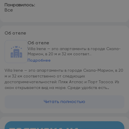
Понравилось:
Все
Об отеле
Об отеле
Villa Irene — это апартаменты в городе Скала-
Марион, в 20 м и 32 км соответ...
Подробнее
Villa Irene — это апартаменты в городе Скала-Марион, в 20
м и 32 км соответственно от следующих
достопримечательностей: Пляж Атспас и Порт Тасоса. Из
окон открывается вид на море. Среди удобств есть
терраса и бесплатный Wi-Fi. В распоряжении гостей
полностью оборудованная мини-кухня, телевизор с
Читать полностью
плоским экраном, а также собственная ванная комната с
душем и феном. Установлен кондиционер. Также есть
холодильник, плита, кофемашина и чайник. Villa Irene
располагается на расстоянии 12 км и 12 км соответственно
от таких достопримечательностей, как Церковь Святой