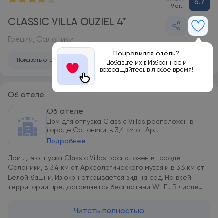
6.7
9 отз.
CLASSIC VILLA OUZIEL 4*
Греция, Салоники
Понравился отель?
Показать отель на карте
Добавьте их в Избранное и
возвращайтесь в любое время!
Об отеле
Об отеле
Дом для отпуска Classic Villas расположен в
городе Салоники, в 3,4 км от Ар...
Подробнее
Дом для отпуска Classic Villas расположен в городе
Салоники, в 3,4 км от Археологического музея и в 3,6 км от
Белой башни. Из окон открывается вид на сад. На всей
территории предоставляется бесплатный Wi-Fi. В числе
удобств — телевизор с плоским экраном и полностью
оборудованная кухня с духовкой, холодильником и плитой. В
Читать полностью
распоряжении гостей дома для отпуска Classic Villas сауна