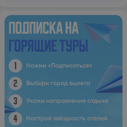
и хаммам. Македонский музей современного искусства
находится в 3,6 км от комплекса Classic Villas, а
выставочный центр Салоников — в 3,9 км. Расстояние до
аэропорта города Салоники составляет 8 км.