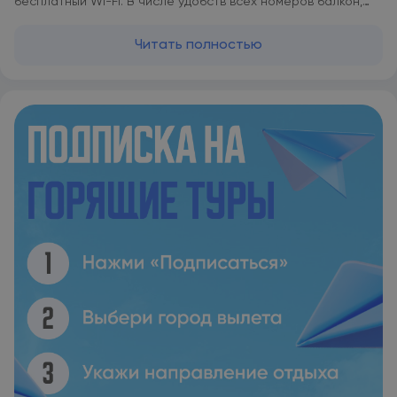
бесплатный Wi-Fi. В числе удобств всех номеров балкон,
кондиционер и телевизор с плоским экраном. В меню
обильного завтрака «шведский стол» входят блюда
Читать полностью
греческой и интернациональной кухни. Кофе и
прохладительные напитки подают в кафе-баре в течение
дня. Конференц-залы отеля идеально подходят для
проведения конференций и групповых семинаров. Отель
расположен в 1 км от набережной и железнодорожного
вокзала, а также в нескольких минутах ходьбы от
большинства торговых, культурных и развлекательных
заведений города Салоники. Гостям предоставляются
скидки на парковке, которая находится в 300 метрах от
отеля.