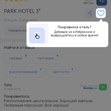
9.0
2607 отз.
PARK HOTEL 3*
Греция, Салоники
Понравился отель?
Показать отель на карте
Добавьте их в Избранное и
возвращайтесь в любое время!
Найти в отзывах
8
8
сервис
питание
5
3
расположение
чистота
Yuriy
Отзыв туриста
10
21 мая 2026
Понравилось:
Расположение центральное. Хороший завтрак.
Любезный персонал. Все хорошо!