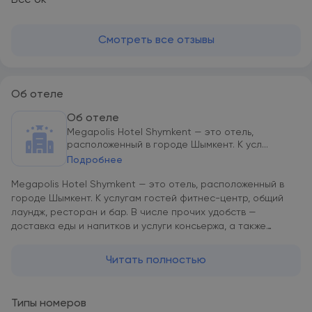
Все ок
Смотреть все отзывы
Об отеле
Об отеле
Megapolis Hotel Shymkent — это отель,
расположенный в городе Шымкент. К усл...
Подробнее
Megapolis Hotel Shymkent — это отель, расположенный в
городе Шымкент. К услугам гостей фитнес-центр, общий
лаундж, ресторан и бар. В числе прочих удобств —
доставка еды и напитков и услуги консьержа, а также
бесплатный Wi-Fi на всей территории. В снэк-баре можно
заказать напитки. Гостям Megapolis Hotel Shymkent
Читать полностью
предлагается завтрак «шведский стол». В окрестностях
популярно заниматься пешими прогулками. К услугам
гостей Megapolis Hotel Shymkent аренда автомобилей. В
Типы номеров
числе удобств — бесплатная частная парковка и бизнес-