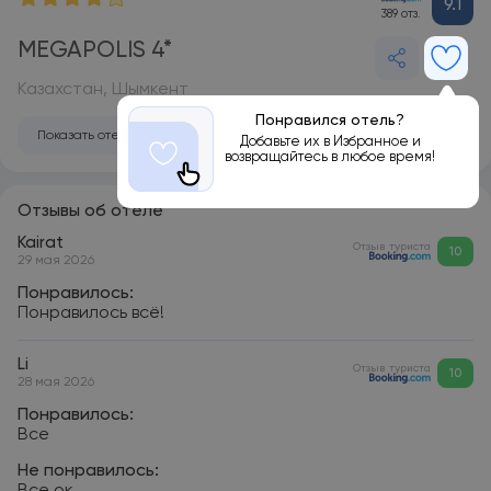
9.1
389 отз.
MEGAPOLIS 4*
Казахстан, Шымкент
Понравился отель?
Показать отель на карте
Добавьте их в Избранное и
возвращайтесь в любое время!
Отзывы об отеле
Kairat
Отзыв туриста
10
29 мая 2026
Понравилось:
Понравилось всё!
Li
Отзыв туриста
10
28 мая 2026
Понравилось:
Все
Не понравилось: