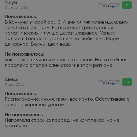
Yuliya
Отзыв туриста
8
17 февр. 2026
Понравилось:
В Канкуне второй раз. 3-4 дня олинклюзив идеально
там. Питание норм. Есть резерв в ресторанах
тематических и лучше делать заранее. Успели
только в 1 попасть. Дольше - на любителя. Море
шикарное. Волны, цвет воды.
Не понравилось:
как по мне скучно и маловато зелени. Но это общая
проблема отелей олинклюзив в этом регионе.
Aleksii
Отзыв туриста
10
9 дек. 2025
Понравилось:
Расположение, кухня, пляж, все круто. Обслуживание
тоже на хорошем уровне
Не понравилось:
Напрягала стройка посредине комплекса, но не
критично