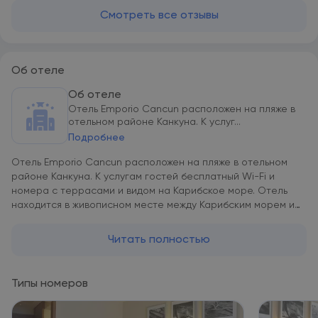
Смотреть все отзывы
Об отеле
Об отеле
Отель Emporio Cancun расположен на пляже в
отельном районе Канкуна. К услуг...
Подробнее
Отель Emporio Cancun расположен на пляже в отельном
районе Канкуна. К услугам гостей бесплатный Wi-Fi и
номера с террасами и видом на Карибское море. Отель
находится в живописном месте между Карибским морем и
лагуной Ничупте. Все номера и люксы отеля Emporio
Cancun оформлены в светлых тонах, пол выложен кафелем.
Читать полностью
Во всех номерах среди удобств кабельное телевидение. В
люксах в распоряжении гостей кухня, обеденная и гостиная
зона. Напротив отеля находится место археологических
Типы номеров
раскопок Сан-Мигелито и канкунский музей Майя.