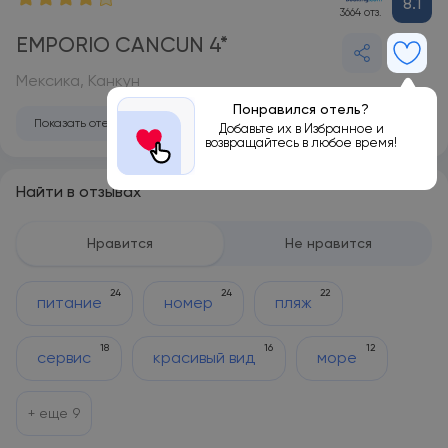
8.1
3664 отз.
EMPORIO CANCUN 4*
Мексика, Канкун
Понравился отель?
Показать отель на карте
Добавьте их в Избранное и
возвращайтесь в любое время!
Найти в отзывах
Нравится
Не нравится
24
24
22
питание
номер
пляж
18
16
12
сервис
красивый вид
море
+ еще
9