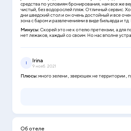
средства по условиям бронирования, нам все же ве
чистый, без водорослей пляж. Отличный сервис. Хоч
дни шведский стол и он очень достойный и все оче
зона с баром и развлечениями в виде бильярда и тд.
Минусы:
Скорей это не к отелю претензии, а для 
нет лежаков, каждый со своим. Но нас вполне устр
Irina
I
9 нояб. 2021
Плюсы:
много зелени , зверюшек не территории , п
Об отеле