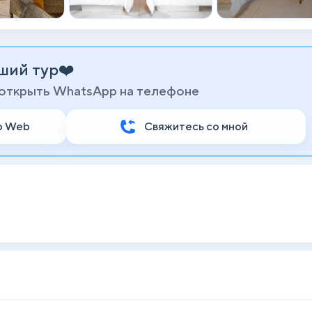
ший тур❤️
 открыть WhatsApp на телефоне
p Web
Свяжитесь со мной