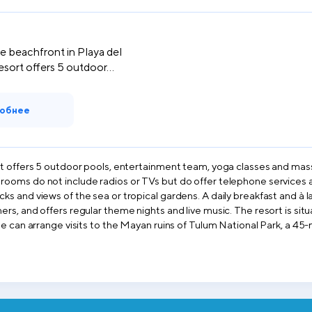
e beachfront in Playa del
esort offers 5 outdoor...
обнее
rt offers 5 outdoor pools, entertainment team, yoga classes and mas
oms do not include radios or TVs but do offer telephone services and
 and views of the sea or tropical gardens. A daily breakfast and à la 
s, and offers regular theme nights and live music. The resort is situa
e can arrange visits to the Mayan ruins of Tulum National Park, a 45-