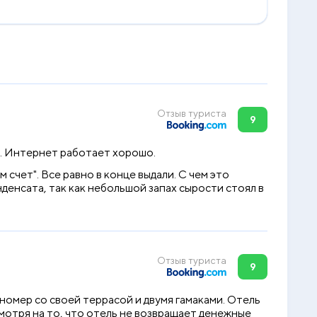
Отзыв туриста
9
м. Интернет работает хорошо.
м счет". Все равно в конце выдали. С чем это
нденсата, так как небольшой запах сырости стоял в
Отзыв туриста
9
номер со своей террасой и двумя гамаками. Отель
смотря на то, что отель не возвращает денежные