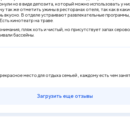
рнули но в виде депозита, который можно использовать у них
у так же отметить ужины в ресторанах отеля, так как в какие
нь вкусно. В отделе устраивают развлекательные программы, 
 Есть кинотеатр на траве.
понимания, пляж хоть и чистый, но присутствует запах серо
аивали бассейны.
рекрасное место для отдыха семьей , каждому есть чем занять
Загрузить еще отзывы