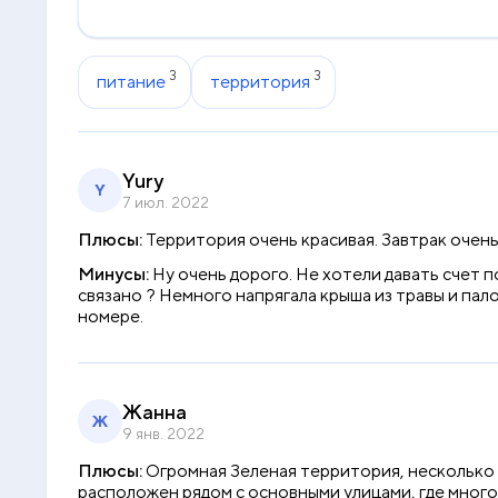
3
3
питание
территория
Yury
Y
7 июл. 2022
Плюсы:
Территория очень красивая. Завтрак очень
Минусы:
Ну очень дорого. Не хотели давать счет по
связано ? Немного напрягала крыша из травы и пало
номере.
Жанна
Ж
9 янв. 2022
Плюсы:
Огромная Зеленая территория, несколько 
расположен рядом с основными улицами, где много 