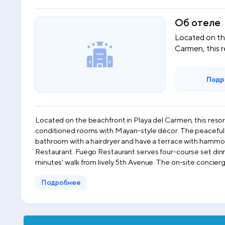
Об отеле
Located on th
Carmen, this r
Подр
Located on the beachfront in Playa del Carmen, this reso
conditioned rooms with Mayan-style décor. The peaceful ro
bathroom with a hairdryer and have a terrace with hammocks
Restaurant. Fuego Restaurant serves four-course set dinner
minutes' walk from lively 5th Avenue. The on-site concierg
Подробнее