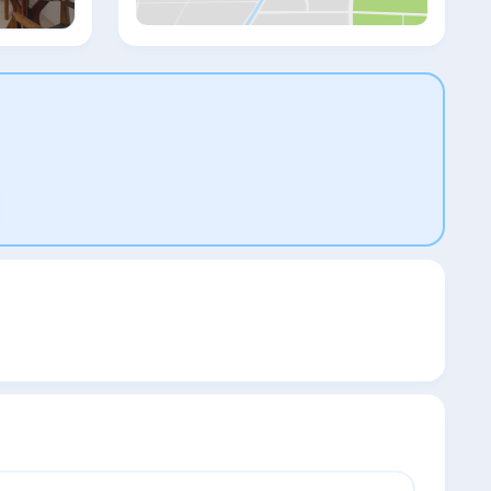
5th Avenue. The on-site concierge can
arrange visits to the Mayan ruins of Tulum
National Park, a 45-minute drive away.