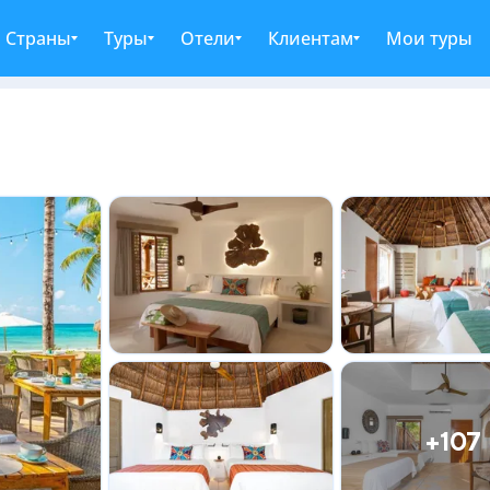
Страны
Туры
Отели
Клиентам
Мои туры
+107