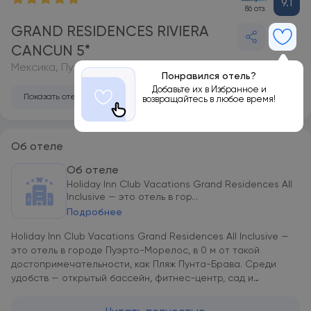
9.1
86 отз.
GRAND RESIDENCES RIVIERA
CANCUN 5*
Мексика, Пуэрто-Морелос
Понравился отель?
Добавьте их в Избранное и
Показать отель на карте
возвращайтесь в любое время!
Об отеле
Об отеле
Holiday Inn Club Vacations Grand Residences All
Inclusive — это отель в гор...
Подробнее
Holiday Inn Club Vacations Grand Residences All Inclusive —
это отель в городе Пуэрто-Морелос, в 0 м от такой
достопримечательности, как Пляж Пунта-Брава. Среди
удобств — открытый бассейн, фитнес-центр, сад и
бесплатная частная парковка. В числе прочих удобств —
ресторан, детский клуб и бесплатный трансфер, а также