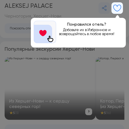
ALEKSEJ PALACE
Черногория, Херцег-Нови
Понравился отель?
Показать отель на карте
Добавьте их в Избранное и
возвращайтесь в любое время!
Популярные экскурсии Херцег-Нови
Из Херцег-Нови — к сердцу
Котор, Пера
северных гор!
(из Херцег-Н
›
★
★
5
(3)
5
(16)