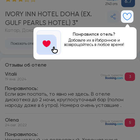
6.7
2143 отз.
IVORY INN HOTEL DOHA (EX.
GULF PEARLS HOTEL) 3*
Катар, Доха
Понравился отель?
Добавьте их в Избранное и
Показать отель на карте
возвращайтесь в любое время!
Отзывы об отеле
Vitalii
Отзыв туриста
3
19 янв. 2024
Понравилось:
Если вам поспать, то явно не здесь. В отеле
дискотека до 2 ночи, круглосуточный бар (полон
народу даже в 6 утра). Номера очень уставшие .
Olena
Отзыв туриста
5
24 авг. 2022
Понравилось: