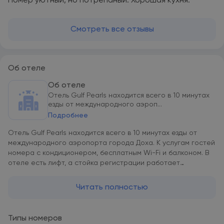
Номер уютный, но потрепаный. Хорошая кухня.
Смотреть все отзывы
Об отеле
Об отеле
Отель Gulf Pearls находится всего в 10 минутах
езды от международного аэроп...
Подробнее
Отель Gulf Pearls находится всего в 10 минутах езды от
международного аэропорта города Доха. К услугам гостей
номера с кондиционером, бесплатным Wi-Fi и балконом. В
отеле есть лифт, а стойка регистрации работает
круглосуточно. В просторных люксах отеля Pearls
обустроена гостиная со спутниковым телевидением. В
Читать полностью
числе удобств ряда люксов кухня с микроволновой печью. В
распоряжении гостей всех номеров собственная ванная
комната и утюг. В отеле Gulf Pearls работает ресторан с
Типы номеров
обслуживанием по меню. Осуществляется доставка еды и