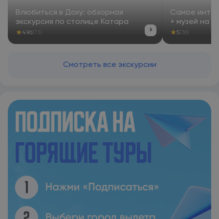
Влюбиться в Доху: обзорная
Самое интер
экскурсия по столице Катара
+ музей на в
›
★
★
4.96
(73)
5
(38)
Смотреть все экскурсии