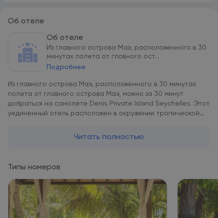
Об отеле
Об отеле
Из главного острова Маэ, расположенного в 30
минутах полета от главного ост...
Подробнее
Из главного острова Маэ, расположенного в 30 минутах
полета от главного острова Маэ, можно за 30 минут
добраться на самолете Denis Private Island Seychelles. Этот
уединенный отель расположен в окружении тропической
растительности. Все коттеджи и виллы комплекса Denis
Private Island располагают частным пляжем,
Читать полностью
меблированной террасой, ванной комнатой под открытым
небом и собственным внутренним двором с садом. Во всех
номерах обустроена просторная гостиная зона, а в
Типы номеров
большинстве номеров имеется большой балкон с
шезлонгами, с которого открывается вид на море. Гости
могут посетить ресторан на острове с концепцией «до
стола» и полюбоваться закатом. В отеле Denis Private
Island работает спа-салон, где гости могут побаловать