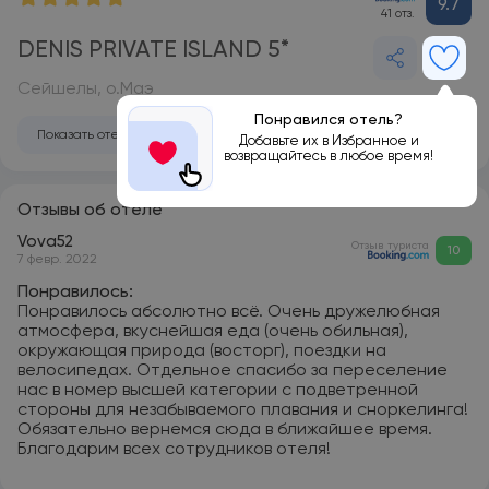
9.7
41 отз.
DENIS PRIVATE ISLAND 5*
Сейшелы, о.Маэ
Понравился отель?
Показать отель на карте
Добавьте их в Избранное и
возвращайтесь в любое время!
Отзывы об отеле
Vova52
Отзыв туриста
10
7 февр. 2022
Понравилось:
Понравилось абсолютно всё. Очень дружелюбная
атмосфера, вкуснейшая еда (очень обильная),
окружающая природа (восторг), поездки на
велосипедах. Отдельное спасибо за переселение
нас в номер высшей категории с подветренной
стороны для незабываемого плавания и сноркелинга!
Обязательно вернемся сюда в ближайшее время.
Благодарим всех сотрудников отеля!