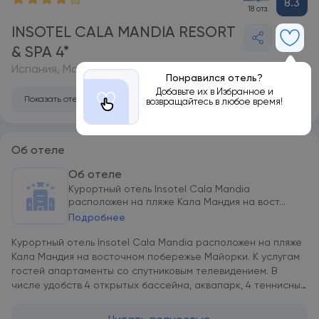
8.3
18 отз.
INSOTEL CALA MANDIA RESORT
& SPA 4*
Испания, Майорка
Понравился отель?
Добавьте их в Избранное и
Показать отель на карте
возвращайтесь в любое время!
Об отеле
Об отеле
Курортный отель Insotel Cala Mandia
расположен на пляже Кала Мандия на вост...
Подробнее
Курортный отель Insotel Cala Mandia расположен на пляже
Кала Мандия на восточном побережье Майорки. К услугам
гостей апартаменты со спутниковым телевидением. В
числе удобств 4 открытых бассейна, аквапарк, 4 теннисных
корта и спа-центр. Все апартаменты курортного отеля
Insotel Cala Mandia с плиточным полом оснащены