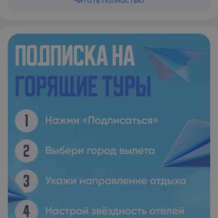
Читать полностью
кондиционером. В распоряжении гостей собственная
ванная комната с феном и гостиная зона с диванами-
кроватями. На территории отеля можно посетить ресторан
с открытой кухней, работающий по системе «шведский
стол», пиццерию на свежем воздухе и бар у бассейна, где
можно заказать напитки и закуски. Гости отеля Cala Mandía
могут бесплатно воспользоваться горными велосипедами, а
также заняться различными видами водного спорта, такими
как дайвинг и виндсерфинг. Для взрослых и детей
проводятся разнообразные развлекательные мероприятия.
Поездка от отеля до аэропорта Пальма-де-Майорка
занимает 1 час.