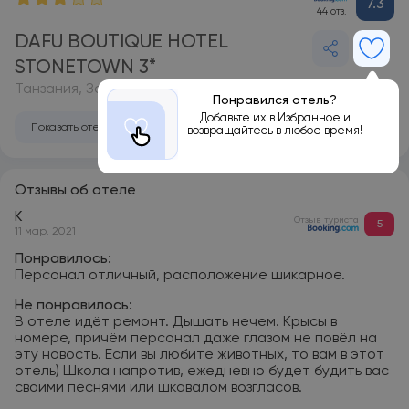
7.3
44 отз.
DAFU BOUTIQUE HOTEL
STONETOWN 3*
Танзания, Занзибар
Понравился отель?
Добавьте их в Избранное и
Показать отель на карте
возвращайтесь в любое время!
Отзывы об отеле
K
Отзыв туриста
5
11 мар. 2021
Понравилось:
Персонал отличный, расположение шикарное.
Не понравилось:
В отеле идёт ремонт. Дышать нечем. Крысы в
номере, причём персонал даже глазом не повёл на
эту новость. Если вы любите животных, то вам в этот
отель) Школа напротив, ежедневно будет будить вас
своими песнями или шкавалом возгласов.