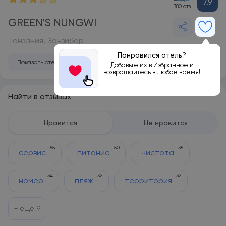
7.9
380 отз.
GREEN'S NUNGWI
Танзания, Занзибар
Понравился отель?
Показать отель на карте
Добавьте их в Избранное и
возвращайтесь в любое время!
Найти в отзывах
Нравится
Не нравится
55
50
35
сервис
питание
чистота
34
32
32
номер
пляж
территория
+ еще
9