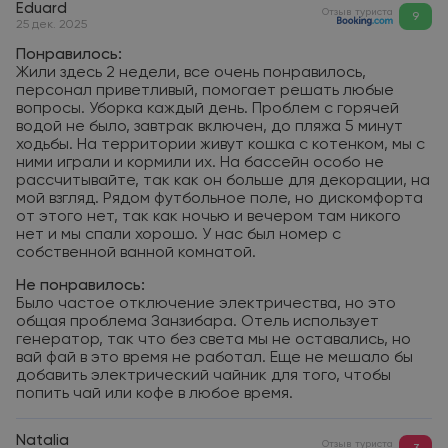
Eduard
Отзыв туриста
9
25 дек. 2025
Понравилось:
Жили здесь 2 недели, все очень понравилось,
персонал приветливый, помогает решать любые
вопросы. Уборка каждый день. Проблем с горячей
водой не было, завтрак включен, до пляжа 5 минут
ходьбы. На территории живут кошка с котенком, мы с
ними играли и кормили их. На бассейн особо не
рассчитывайте, так как он больше для декорации, на
мой взгляд. Рядом футбольное поле, но дискомфорта
от этого нет, так как ночью и вечером там никого
нет и мы спали хорошо. У нас был номер с
собственной ванной комнатой.
Не понравилось:
Было частое отключение электричества, но это
общая проблема Занзибара. Отель использует
генератор, так что без света мы не оставались, но
вай фай в это время не работал. Еще не мешало бы
добавить электрический чайник для того, чтобы
попить чай или кофе в любое время.
Natalia
Отзыв туриста