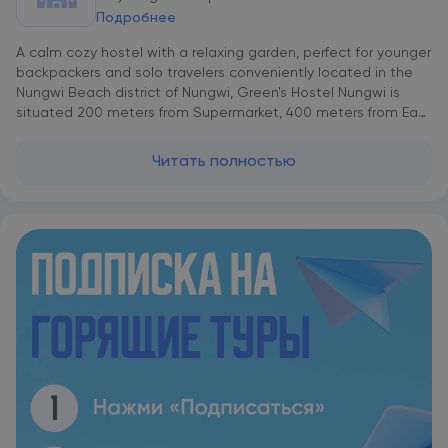
Подробнее
A calm cozy hostel with a relaxing garden, perfect for younger
backpackers and solo travelers conveniently located in the
Nungwi Beach district of Nungwi, Green's Hostel Nungwi is
situated 200 meters from Supermarket, 400 meters from East
Africa Divers and 500 metres from World Wide Supermarket.
The property is located 300 meters from Nungwi Beach. The
Читать полностью
accommodation offers a 24-hour security, a shared kitchen. A
pool under the palms in the Green garden. Guests at Green's
Hostel Nungwi can enjoy a continental breakfast. The
accommodation offers a terrace. The area is popular for
cycling, and bike hire is available at Green's Guest House
Nungwi. Ras Nungwi Lighthouse (Hog Point) is 1.8 km from the
guest house.