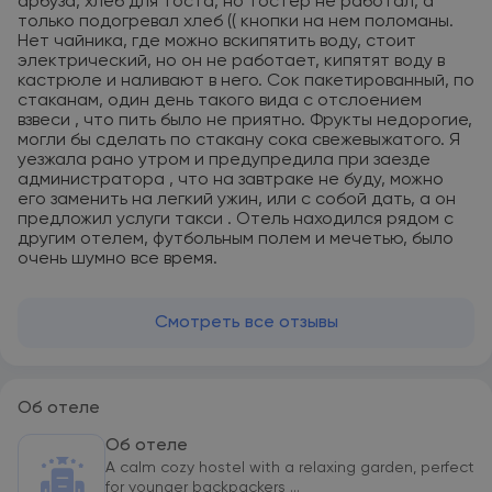
арбуза, хлеб для тоста, но тостер не работал, а
только подогревал хлеб (( кнопки на нем поломаны.
Нет чайника, где можно вскипятить воду, стоит
электрический, но он не работает, кипятят воду в
кастрюле и наливают в него. Сок пакетированный, по
стаканам, один день такого вида с отслоением
взвеси , что пить было не приятно. Фрукты недорогие,
могли бы сделать по стакану сока свежевыжатого. Я
уезжала рано утром и предупредила при заезде
администратора , что на завтраке не буду, можно
его заменить на легкий ужин, или с собой дать, а он
предложил услуги такси . Отель находился рядом с
другим отелем, футбольным полем и мечетью, было
очень шумно все время.
Смотреть все отзывы
Об отеле
Об отеле
A calm cozy hostel with a relaxing garden, perfect
for younger backpackers ...