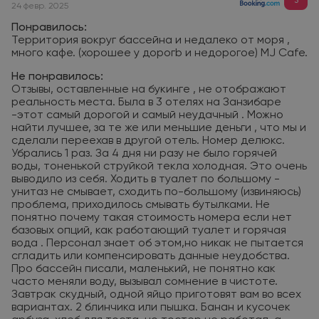
3
24 февр. 2025
Понравилось:
Территория вокруг бассейна и недалеко от моря ,
много кафе. (хорошее у дорогb и недорогое) MJ Cafe.
Не понравилось:
Отзывы, оставленные на букинге , не отображают
реальность места. Была в 3 отелях на Занзибаре
-этот самый дорогой и самый неудачный . Можно
найти лучшее, за те же или меньшие деньги , что мы и
сделали переехав в другой отель. Номер делюкс.
Убрались 1 раз. За 4 дня ни разу не было горячей
воды, тоненькой струйкой текла холодная. Это очень
выводило из себя. Ходить в туалет по большому -
унитаз не смывает, сходить по-большому (извиняюсь)
проблема, приходилось смывать бутылками. Не
понятно почему такая стоимость номера если нет
базовых опций, как работающий туалет и горячая
вода . Персонал знает об этом,но никак не пытается
сгладить или компенсировать данные неудобства.
Про бассейн писали, маленький, не понятно как
часто меняли воду, вызывал сомнение в чистоте.
Завтрак скудный, одной яйцо приготовят вам во всех
вариантах. 2 блинчика или пышка. Банан и кусочек