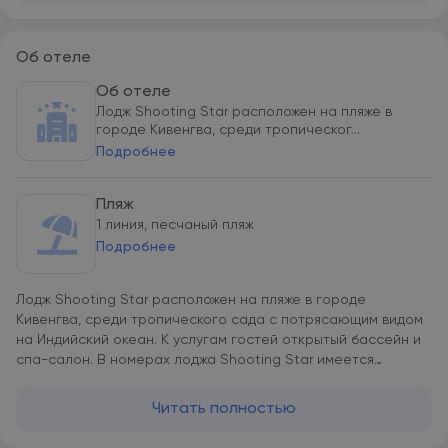
Об отеле
Об отеле
Лодж Shooting Star расположен на пляже в
городе Кивенгва, среди тропическог...
Подробнее
Пляж
1 линия, песчаный пляж
Подробнее
Лодж Shooting Star расположен на пляже в городе
Кивенгва, среди тропического сада с потрясающим видом
на Индийский океан. К услугам гостей открытый бассейн и
спа-салон. В номерах лоджа Shooting Star имеется
кондиционер, патио и собственная ванная комната с
халатами и бесплатными туалетно-косметическими
Читать полностью
принадлежностями. Гости лоджа могут посетить ресторан и
пляжный бар. На территории и в окрестностях можно