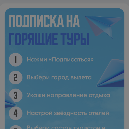
заняться сноркелингом, дайвингом или кайтсерфингом.
Международный аэропорт Занзибара находится в 45
минутах езды. За дополнительную плату организуется
трансфер от/до аэропорта.