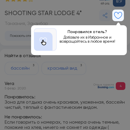
8.9
49 отз.
SHOOTING STAR LODGE 4*
Танзания, Занзибар
Понравился отель?
Показать отель на карте
Добавьте их в Избранное и
возвращайтесь в любое время!
Найти в отзывах
3
3
бассейн
красивый вид
Vera
Отзыв туриста
4
5 февр. 2020
Понравилось:
Зона для отдыха очень красивая, ухоженная, бассейн
чистый, тёплый с фантастическим видом.
Не понравилось:
Если говорить о номерах, то номера очень темные,
похожие на хлев, ничего не сохнет из одежды (