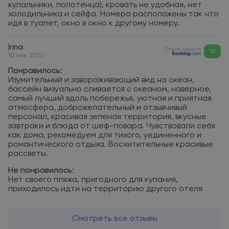
купальники, полотенца), кровать не удобная, нет
холодильника и сейфа. Номера расположены так что
идя в туалет, окно в окно к другому номеру.
Irina
Отзыв туриста
10
10 янв. 2020
Понравилось:
Изумительный и завораживающий вид на океан,
бассейн визуально сливается с океаном, наверное,
самый лучший вдоль побережья, уютная и приятная
атмосфера, доброжелательный и отзывчивый
персонал, красивая зеленая территория, вкусные
завтраки и блюда от шеф-повара. Чувствовали себя
как дома, рекомедуем для тихого, уединенного и
романтического отдыха. Восхитительные красивые
рассветы.
Не понравилось:
Нет своего пляжа, пригодного для купания,
приходилось идти на территорию другого отеля
Смотреть все отзывы