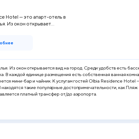
ce Hotel — это апарт-отель в
я. Из окон открывает...
обнее
алья. Из окон открывается вид на город. Среди удобств есть бас
ка. В каждой единице размещения есть собственная ванная комна
тся мини-бар и чайник. К услугам гостей Olbia Residence Hotel —
el находятся такие популярные достопримечательности, как Пляж
тавляется платный трансфер от/до аэропорта.