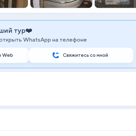
ший тур❤️
 открыть WhatsApp на телефоне
p Web
Свяжитесь со мной