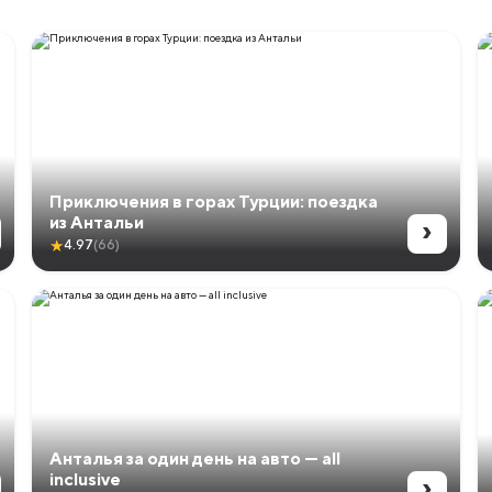
Приключения в горах Турции: поездка
›
из Антальи
★
4.97
(66)
Анталья за один день на авто — all
›
inclusive