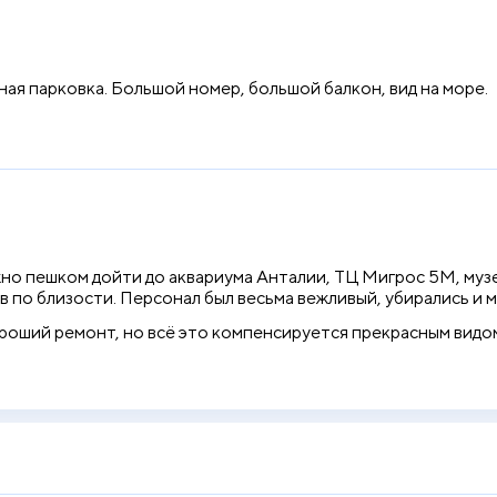
ая парковка. Большой номер, большой балкон, вид на море.
о пешком дойти до аквариума Анталии, ТЦ Мигрос 5М, музе
в по близости. Персонал был весьма вежливый, убирались и 
роший ремонт, но всё это компенсируется прекрасным видом