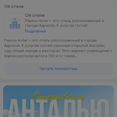
Об отеле
Об отеле
Papirus Hotel — это отель, расположенный в
городе Адрасан. К услугам гостей...
Подробнее
Papirus Hotel — это отель, расположенный в городе
Адрасан. К услугам гостей сезонный открытый бассейн,
сад, общий лаундж и ресторан. Этот вариант размещения с
баром располагается в 700 м от такой
достопримечательности, как Пляж Адрасан. В
распоряжении гостей общая кухня, доставка еды и
Читать полностью
напитков и услуга обмена валют. Во всех номерах в Papirus
Hotel имеется собственная ванная комната с душем и
бесплатными туалетно-косметическими
принадлежностями, а среди прочих удобств — телевизор и
кондиционер. В определенных номерах имеется гостиная
зона. В распоряжении всех гостей платяной шкаф и чайник.
Гостям Papirus Hotel предоставляется континентальный
завтрак или халяльный завтрак. К услугам гостей Papirus
Hotel — терраса для загара. К услугам гостей отеля прокат