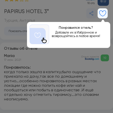
8.0
10 отз.
PAPIRUS HOTEL 3*
Турция, Анталья
Понравился отель?
Показать отель на карте
Добавьте их в Избранное и
возвращайтесь в любое время!
Отзывы об отеле
Mariia
Отзыв туриста
10
17 июн. 2021
Понравилось:
когда только зашла в калитку,было ощущение что
приехала на дачу,так все по домашнему и
уютно….особенно понравилось в разных местах
локации где можно попить кофе или чай и
пообщаться или побыть в одиночестве .И ещё
отдельно хочу отметить тирамису….это словами
неописуемо.