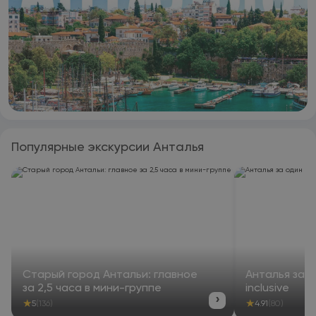
велосипедов и аренда автомобилей. В окрестностях
популярно заниматься велосипедными прогулками. Papirus
Hotel располагается на расстоянии 25 км и 40 км
соответственно от таких достопримечательностей, как
Химера и Порт Сетур Финике. Аэропорт Анталья находится
в 103 км. Предоставляется платный трансфер от/до
аэропорта.
Популярные экскурсии Анталья
Старый город Антальи: главное
Анталья за о
за 2,5 часа в мини-группе
inclusive
›
★
★
5
(136)
4.91
(80)