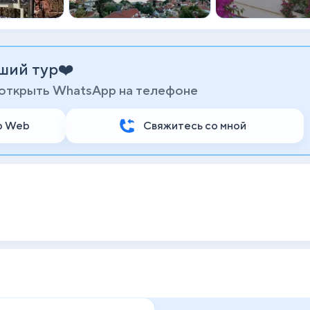
ший тур❤️
 открыть WhatsApp на телефоне
p Web
Свяжитесь со мной