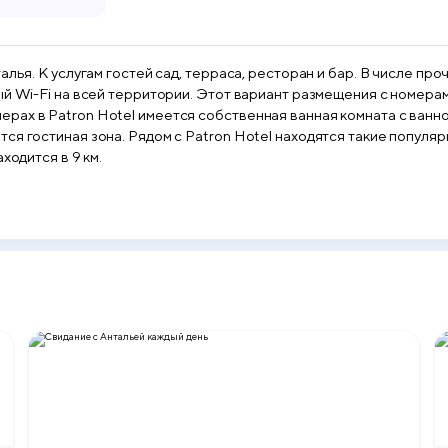
лья. К услугам гостей сад, терраса, ресторан и бар. В числе про
ый Wi-Fi на всей территории. Этот вариант размещения с номера
ах в Patron Hotel имеется собственная ванная комната с ванной
ся гостиная зона. Рядом с Patron Hotel находятся такие популя
ходится в 9 км.