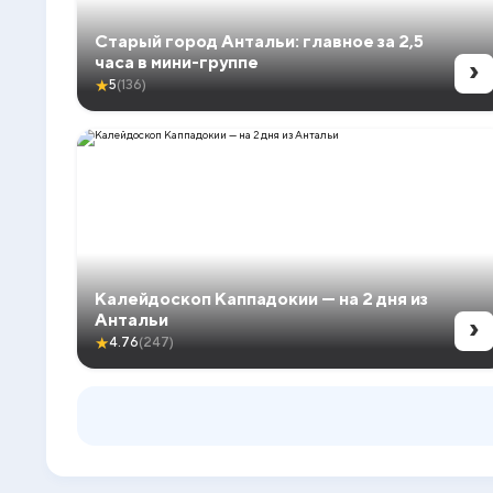
Старый город Антальи: главное за 2,5
›
часа в мини-группе
★
5
(136)
Калейдоскоп Каппадокии — на 2 дня из
›
Антальи
★
4.76
(247)