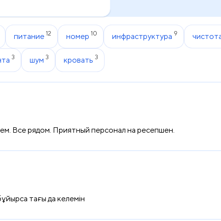
12
10
9
питание
номер
инфраструктура
чистот
3
3
3
нта
шум
кровать
м. Все рядом. Приятный персонал на ресепшен.
ұйырса тағы да келемін