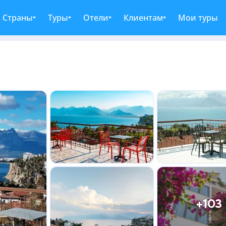
Страны
Туры
Отели
Клиентам
Мои туры
+103