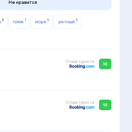
Не нравится
8
7
5
5
а
пляж
море
уютный
Отзыв туриста
10
Отзыв туриста
10