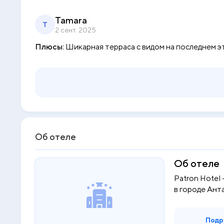
Tamara
T
2 сент. 2025
Плюсы:
Шикарная терраса с видом на последнем э
Об отеле
Об отеле
Patron Hotel
в городе Антал
Подр