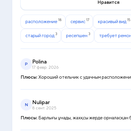
Нравится
18
17
15
расположение
сервис
красивый вид
3
3
старый город
ресепшен
требует ремо
Polina
P
17 февр. 2026
Плюсы:
Хороший отельчик с удачным расположение
Nulipar
N
8 сент. 2025
Плюсы:
Барлығы ұнады, жахқсы жерде орналасқан б