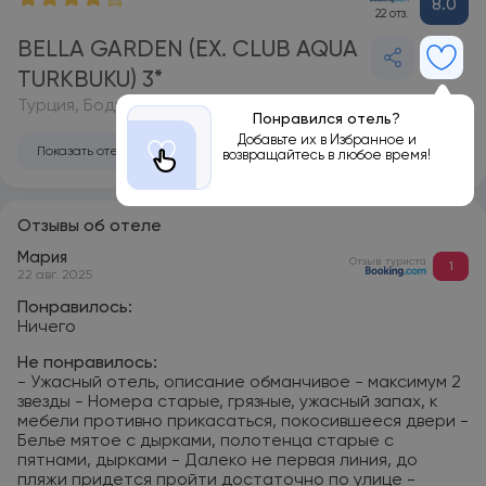
8.0
22 отз.
BELLA GARDEN (EX. CLUB AQUA
TURKBUKU) 3*
Турция, Бодрум
Понравился отель?
Добавьте их в Избранное и
Показать отель на карте
возвращайтесь в любое время!
Отзывы об отеле
Мария
Отзыв туриста
1
22 авг. 2025
Понравилось:
Ничего
Не понравилось:
- Ужасный отель, описание обманчивое - максимум 2
звезды - Номера старые, грязные, ужасный запах, к
мебели противно прикасаться, покосившееся двери -
Белье мятое с дырками, полотенца старые с
пятнами, дырками - Далеко не первая линия, до
пляжи придется пройти достаточно по улице -