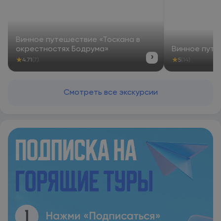
Винное путешествие «Тоскана в
окрестностях Бодрума»
Винное путе
›
★
★
4.71
(7)
5
(14)
Смотреть все экскурсии