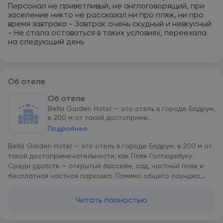
Персонал не приветливый, не англоговорящий, при
заселение никто не рассказал ни про пляж, ни про
время завтрака - Завтрак очень скудный и невкусный
- Не стала оставаться в таких условиях, переехала
на следующий день
Об отеле
Об отеле
Bella Garden Hotel — это отель в городе Бодрум,
в 200 м от такой достоприме...
Подробнее
Bella Garden Hotel — это отель в городе Бодрум, в 200 м от
такой достопримечательности, как Пляж Голтюркбуку.
Среди удобств — открытый бассейн, сад, частный пляж и
бесплатная частная парковка. Помимо общего лаунджа,
среди удобств есть ресторан и терраса. В распоряжении
гостей доставка еды и напитков и круглосуточная стойка
Читать полностью
регистрации. В Bella Garden Hotel во всех номерах есть
платяной шкаф. В распоряжении всех гостей кондиционер,