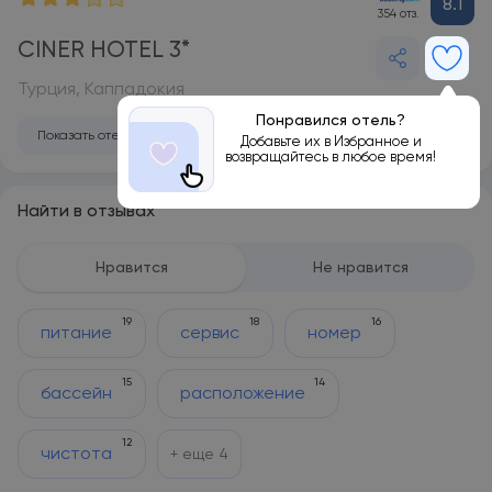
8.1
354 отз.
CINER HOTEL 3*
Турция, Каппадокия
Понравился отель?
Показать отель на карте
Добавьте их в Избранное и
возвращайтесь в любое время!
Найти в отзывах
Нравится
Не нравится
19
18
16
питание
сервис
номер
15
14
бассейн
расположение
12
чистота
+ еще
4