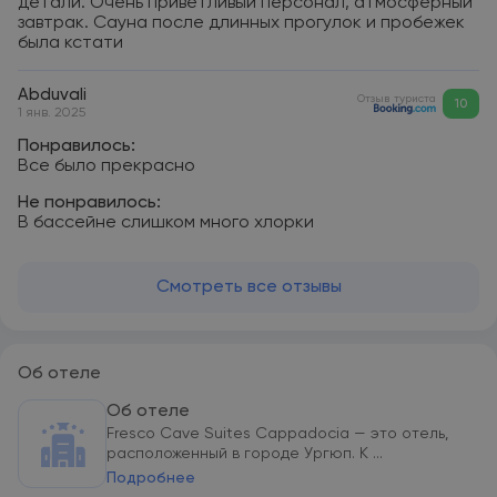
детали. Очень приветливый персонал, атмосферный
завтрак. Сауна после длинных прогулок и пробежек
была кстати
Abduvali
Отзыв туриста
10
1 янв. 2025
Понравилось:
Все было прекрасно
Не понравилось:
В бассейне слишком много хлорки
Смотреть все отзывы
Об отеле
Об отеле
Fresco Cave Suites Cappadocia — это отель,
расположенный в городе Ургюп. К ...
Подробнее