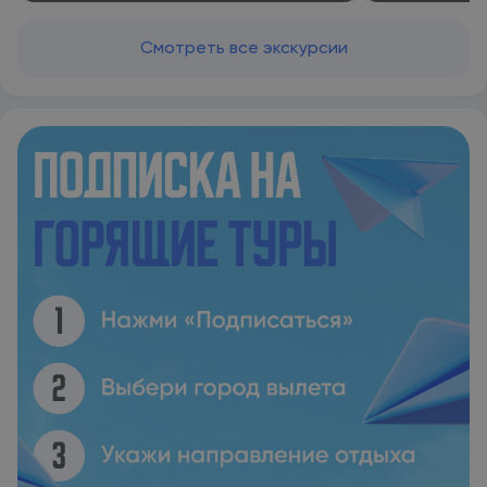
услугам гостей отеля прокат велосипедов и аренда
автомобилей. Гости могут воспользоваться бизнес-зоной и
Смотреть все экскурсии
баром. Fresco Cave Suites Cappadocia располагается в 13
км и 27 км соответственно от таких
достопримечательностей, как Крепость Учхисар и
Подземный город Ёзконак. Аэропорт Невшехир-Каппадокия
находится в 46 км.