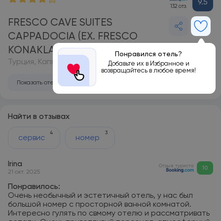
9.5
132 отз.
FRESCO CAVE SUITES
CAPPADOCIA (EX. FRESCO
KONAKLARI) 4*
Понравился отель?
Турция, Каппадокия
Добавьте их в Избранное и
возвращайтесь в любое время!
Показать отель на карте
Найти в отзывах
4
3
сервис
номер
Irina
Отзыв туриста
10
21 окт. 2025
Понравилось:
Очень необычный и эстетичный отель, у нас был
большой номер с просторной ванной комнатой.
Интересно гулять по свмому отелю и рассматривать