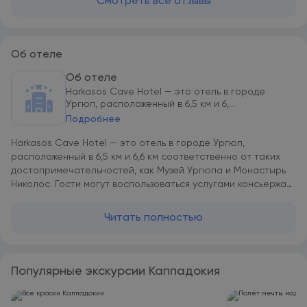
Смотреть все отзывы
Об отеле
Об отеле
Harkasos Cave Hotel — это отель в городе
Ургюп, расположенный в 6,5 км и 6,...
Подробнее
Harkasos Cave Hotel — это отель в городе Ургюп,
расположенный в 6,5 км и 6,6 км соответственно от таких
достопримечательностей, как Музей Ургюпа и Монастырь
Николос. Гости могут воспользоваться услугами консьержа
или террасой. Гости могут обратиться к сотрудникам
круглосуточной стойки регистрации, воспользоваться
Читать полностью
трансфером от/до аэропорта или доставкой еды и
напитков, а также подключиться к бесплатному Wi-Fi. В
Harkasos Cave Hotel в номерах есть гостиная зона и
собственная ванная комната с душем и бесплатными
Популярные экскурсии Каппадокия
туалетно-косметическими принадлежностями. Также в
распоряжении гостей телевизор с плоским экраном со