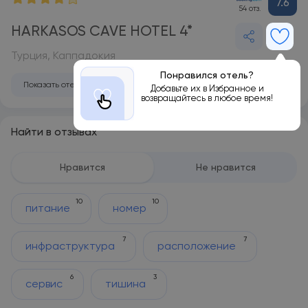
7.6
54 отз.
HARKASOS CAVE HOTEL 4*
Турция, Каппадокия
Понравился отель?
Показать отель на карте
Добавьте их в Избранное и
возвращайтесь в любое время!
Найти в отзывах
Нравится
Не нравится
10
10
питание
номер
7
7
инфраструктура
расположение
6
3
сервис
тишина