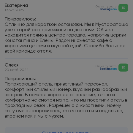
Екатерина
Отзыв туриста
10
19 окт. 2025
Понравилось:
Отлично для короткой остановки. Мы в Мустафапаша
уже второй раз, приезжали на две ночи. Объект
находится прямо в центре городка, напротив церкви
Константина и Елены. Рядом множество кафе с
хорошими ценами и вкусной едой. Спасибо большое
всей команде отеля!
Олеся
Отзыв туриста
10
20 нояб. 2024
Понравилось:
Потрясающий отель, приветливый персонал,
комфортный стильный номер, вкусный разнообразный
завтрак. В номере хорошее отопление, тепло и
комфортно не смотря на то, что мы посетили отель в
прохладный сезон. Разрешено с животными, моему
коту очень понравилось, хотел остаться подольше,
впрочем как и мы с мужем.