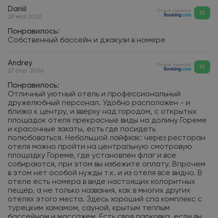
Daniil
Отзыв туриста
10
28 мая 2026
Понравилось:
Собственный бассейн и джакузи в номере
Andrey
Отзыв туриста
10
27 апр. 2026
Понравилось:
Отличный уютный отель и профессиональный
дружелюбный персонал. Удобно расположен - и
близко к центру, и вверху над городом, с открытых
площадок отеля прекрасные виды на долину Гореме
и красочные закаты, есть где посидеть
полюбоваться. Небольшой лайфхак: через ресторан
отеля можно пройти на центральную смотровую
площадку Гореме, где установлен флаг и все
собираются, при этом вы избежите оплату. Впрочем
в этом нет особой нужды т.к. и из отеля все видно. В
отеле есть номера в виде настоящих колоритных
пещер, а не только названия, как в многих других
отелях этого места. Здесь хороший спа комплекс с
турецким хамамом, сауной, крытым теплым
бассейном и массажем. Есть своя парковка, если вы