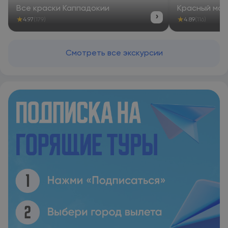
Все краски Каппадокии
Красный мар
›
★
★
4.97
(179)
4.89
(116)
Смотреть все экскурсии