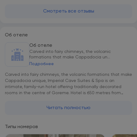
Смотреть все отзывы
Об отеле
Об отеле
Carved into fairy chimneys, the volcanic
formations that make Cappadocia un...
Подробнее
Carved into fairy chimneys, the volcanic formations that make
Cappadocia unique, Imperial Cave Suites & Spa is an
intimate, family-run hotel offering traditionally decorated
rooms in the centre of Goreme. Hotel is 650 metres from
Goreme Open Air Museum and located in Goreme National
Park – a UNESCO World Heritage Site – offers a glimpse of
Читать полностью
the area’s magnificent beauty. The en suite rooms of Imperial
Cave Suites & Spa feature nomadic and Ottoman furniture
and free WiFi. Their natural air conditioning keeps these cave
Типы номеров
rooms cool in the summer and warm in the winter. Some
rooms offer hot tub, spa bath, hydro-massage shower or