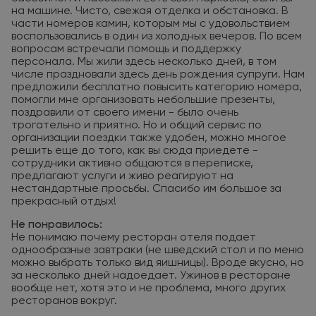
на машине. Чисто, свежая отделка и обстановка. В
части номеров камин, которым мы с удовольствием
воспользовались в один из холодных вечеров. По всем
вопросам встречали помощь и поддержку
персонала. Мы жили здесь несколько дней, в том
числе праздновали здесь день рождения супруги. Нам
предложили бесплатно повысить категорию номера,
помогли мне организовать небольшие презенты,
поздравили от своего имени - было очень
трогательно и приятно. Но и общий сервис по
организации поездки также удобен, можно многое
решить еще до того, как вы сюда приедете -
сотрудники активно общаются в переписке,
предлагают услуги и живо реагируют на
нестандартные просьбы. Спасибо им большое за
прекрасный отдых!
Не понравилось:
Не понимаю почему ресторан отеля подает
однообразные завтраки (не шведский стол и по меню
можно выбрать только вид яишницы). Вроде вкусно, но
за несколько дней надоедает. Ужинов в ресторане
вообще нет, хотя это и не проблема, много других
ресторанов вокруг.