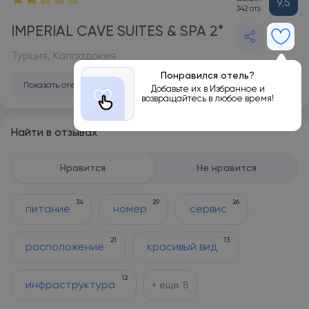
9.5
342 отз.
IMPERIAL CAVE SUITES & SPA 2*
Турция, Каппадокия
Понравился отель?
Показать отель на карте
Добавьте их в Избранное и
возвращайтесь в любое время!
Найти в отзывах
Нравится
Не нравится
34
29
26
питание
номер
сервис
21
13
расположение
красивый вид
12
инфраструктура
+ еще
8