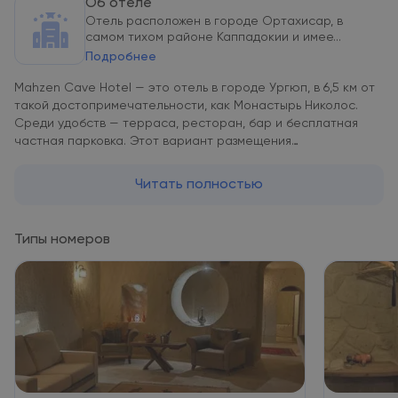
Об отеле
Отель расположен в городе Ортахисар, в
самом тихом районе Каппадокии и имее...
Подробнее
Mahzen Cave Hotel — это отель в городе Ургюп, в 6,5 км от
такой достопримечательности, как Монастырь Николос.
Среди удобств — терраса, ресторан, бар и бесплатная
частная парковка. Этот вариант размещения
располагается в 7 км и 9,2 км соответственно от таких
достопримечательностей, как Музей Ургюпа и Крепость
Читать полностью
Учхисар. Музей под открытым небом "Зельве" — в 11 км. Гости
могут обратиться к сотрудникам круглосуточной стойки
регистрации, воспользоваться трансфером от/до
Типы номеров
аэропорта или доставкой еды и напитков, а также
подключиться к бесплатному Wi-Fi. Гостям Mahzen Cave
Hotel предоставляется завтрак по меню или
континентальный завтрак. Mahzen Cave Hotel
располагается на расстоянии 28 км и 38 км
соответственно от таких достопримечательностей, как
Подземный город Ёзконак и Подземный город Татларин.
Аэропорт Невшехир-Каппадокия находится в 41 км.