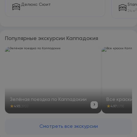
Делюкс Сюит
Sta
2
24 м
Популярные экскурсии Каппадокия
Зелёная поездка по Каппадокии
Все краски 
›
★
★
4.93
(370)
4.97
(179)
Смотреть все экскурсии