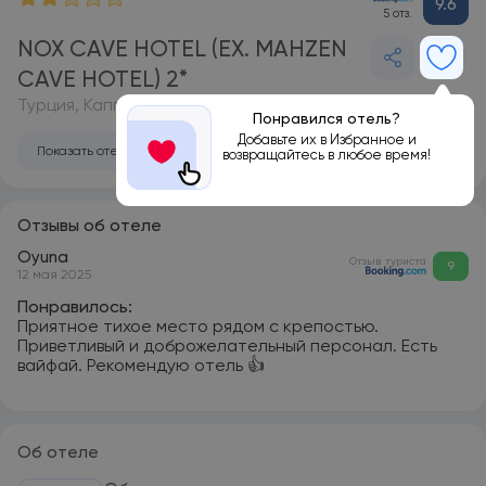
9.6
5 отз.
NOX CAVE HOTEL (EX. MAHZEN
CAVE HOTEL) 2*
Турция, Каппадокия
Понравился отель?
Добавьте их в Избранное и
Показать отель на карте
возвращайтесь в любое время!
Отзывы об отеле
Oyuna
Отзыв туриста
9
12 мая 2025
Понравилось:
Приятное тихое место рядом с крепостью.
Приветливый и доброжелательный персонал. Есть
вайфай. Рекомендую отель 👍
Об отеле