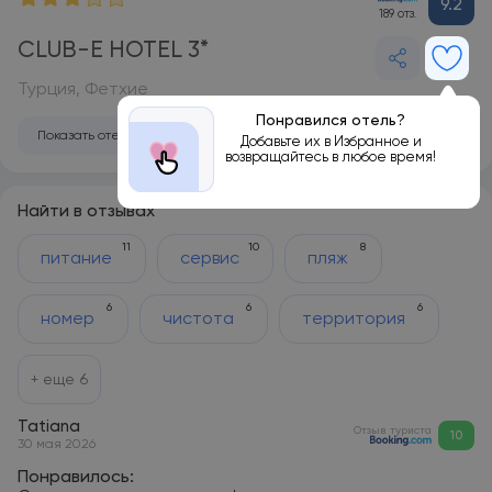
9.2
189 отз.
CLUB-E HOTEL 3*
Турция, Фетхие
Понравился отель?
Показать отель на карте
Добавьте их в Избранное и
возвращайтесь в любое время!
Найти в отзывах
11
10
8
питание
сервис
пляж
6
6
6
номер
чистота
территория
+ еще
6
Tatiana
Отзыв туриста
10
30 мая 2026
Понравилось: