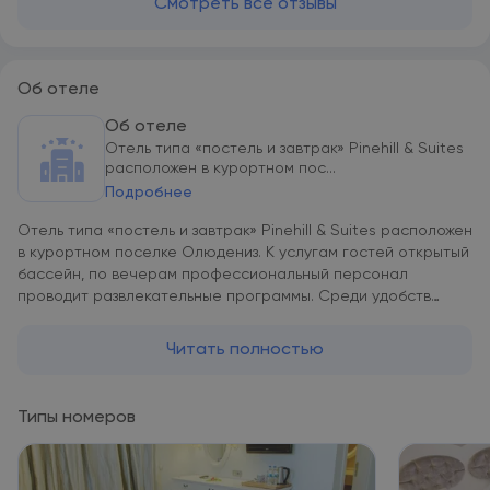
Смотреть все отзывы
Об отеле
Об отеле
Отель типа «постель и завтрак» Pinehill & Suites
расположен в курортном пос...
Подробнее
Отель типа «постель и завтрак» Pinehill & Suites расположен
в курортном поселке Олюдениз. К услугам гостей открытый
бассейн, по вечерам профессиональный персонал
проводит развлекательные программы. Среди удобств
также бесплатный Wi-Fi в местах общего пользования и
круглосуточная стойка регистрации. Звукоизолированные
Читать полностью
номера отеля Pinehill & Suites оснащены телевизором с
плоским экраном и спутниковыми каналами, а также
телефоном. Собственная ванная комната с ванной или
Типы номеров
душем укомплектована феном. В некоторых номерах
обустроена хорошо оборудованная мини-кухня, а из их
окон открывается вид на бассейн и сад. За