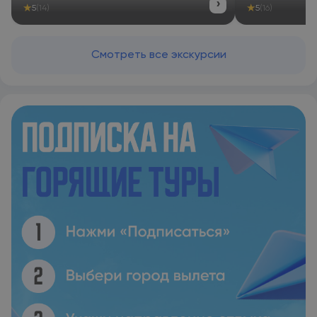
›
★
★
5
(14)
5
(16)
Смотреть все экскурсии