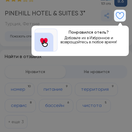
8.6
101 отз.
PINEHILL HOTEL & SUITES 3*
Турция, Фетхие
Понравился отель?
Показать отель на карте
Добавьте их в Избранное и
возвращайтесь в любое время!
Найти в отзывах
Нравится
Не нравится
10
9
9
номер
питание
территория
8
6
5
сервис
бассейн
чистота
+ еще
3