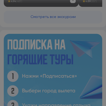
›
★
★
4.94
(487)
4.89
(557)
Смотреть все экскурсии