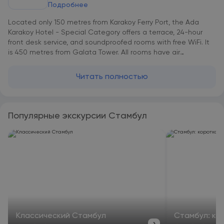
Подробнее
Located only 150 metres from Karakoy Ferry Port, the Ada
Karakoy Hotel - Special Category offers a terrace, 24-hour
front desk service, and soundproofed rooms with free WiFi. It
is 450 metres from Galata Tower. All rooms have air
conditioning and a flat-screen TV with satellite channels. The
private bathrooms come with a hairdryer. Karakoy Tram
Читать полностью
Station is only 50 metres from Ada Karakoy Hotel - Special
Category. Istiklal Avenue is 700 metres away. Ataturk Airport is
18 km from the hotel. Istanbul Airport is within 52 km.
Популярные экскурсии Стамбул
Классический Стамбул
Стамбул: ко