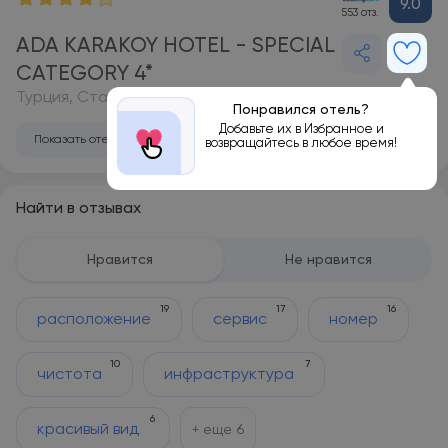
9.0
553 отз.
ADA KARAKOY HOTEL - SPECIAL
CATEGORY 4*
Турция, Стамбул
Понравился отель?
Добавьте их в Избранное и
Показать отель на карте
возвращайтесь в любое время!
Найти в отзывах
Нравится
Не нравится
19
17
16
расположение
сервис
номер
10
7
чистота
инфраструктура
6
красивый вид
+ еще
6