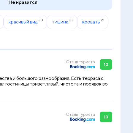
Не нравится
30
23
21
красивый вид
тишина
кровать
Отзыв туриста
10
ества и большого разнообразия. Есть терраса с
л гостиницы приветливый, чистота и порядок во
Отзыв туриста
10