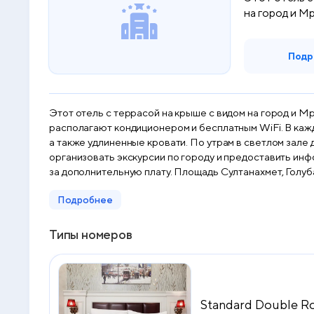
на город и М
Подр
Этот отель с террасой на крыше с видом на город и 
располагают кондиционером и бесплатным WiFi. В каждом номере отеля Albinas Old City есть 42-дюймовый телевизор со светодиодной подсветкой и спутниковыми каналами,
а также удлиненные кровати. По утрам в светлом зале для завтрака, оформленном в белых тонах, сервируют разнообразный завтрак «шведский стол». Консьерж может
организовать экскурсии по городу и предоставить ин
за дополнительную плату. Площадь Султанахмет, Голуб
бесплатная частная парковка.
Подробнее
Типы номеров
Standard Double 