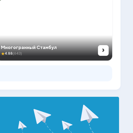
›
Многогранный Стамбул
★
4.88
(643)