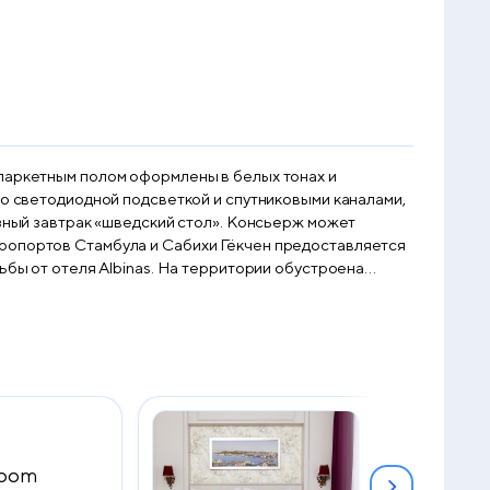
 паркетным полом оформлены в белых тонах и
эропортов Стамбула и Сабихи Гёкчен предоставляется
ьбы от отеля Albinas. На территории обустроена
Room
Superior Do