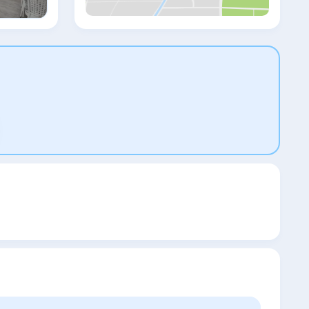
Сабихи Гёкчен предоставляется за
дополнительную плату. Площадь
Султанахмет, Голубая мечеть и собор
Святой Софии находятся всего в 5
минутах ходьбы от отеля Albinas. На
территории обустроена бесплатная
частная парковка.