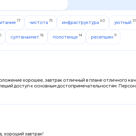
77
75
60
31
итание
чистота
инфраструктура
уютный
0
18
14
11
султанахмет
полотенце
ресепшен
сположение хорошее, завтрак отличный в плане отличного кач
пеший доступ к основным достопримечательностям. Персона
а, хороший завтрак!