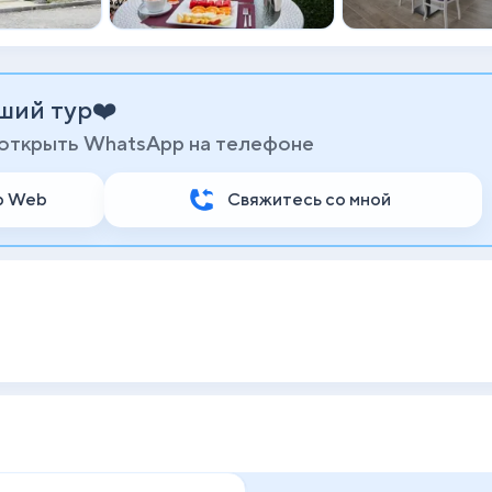
ший тур❤️
 открыть WhatsApp на телефоне
p Web
Свяжитесь со мной