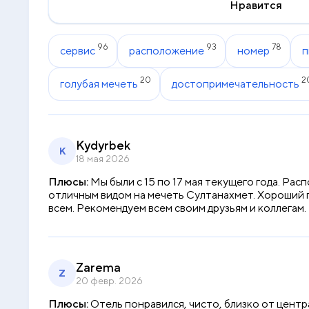
Нравится
96
93
78
сервис
расположение
номер
п
20
2
голубая мечеть
достопримечательность
Kydyrbek
K
18 мая 2026
Плюсы:
Мы были с 15 по 17 мая текущего года. Ра
отличным видом на мечеть Султанахмет. Хороший 
всем. Рекомендуем всем своим друзьям и коллегам.
Zarema
Z
20 февр. 2026
Плюсы:
Отель понравился, чисто, близко от центр