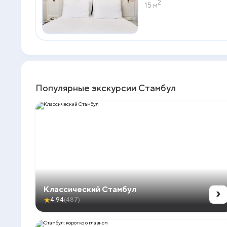
2
15 м
Популярные экскурсии Стамбул
›
Классический Стамбул
★
4.94
(487)