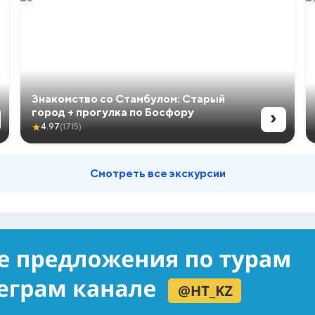
Знакомство со Стамбулом: Старый
›
город + прогулка по Босфору
★
4.97
(1715)
Смотреть все экскурсии