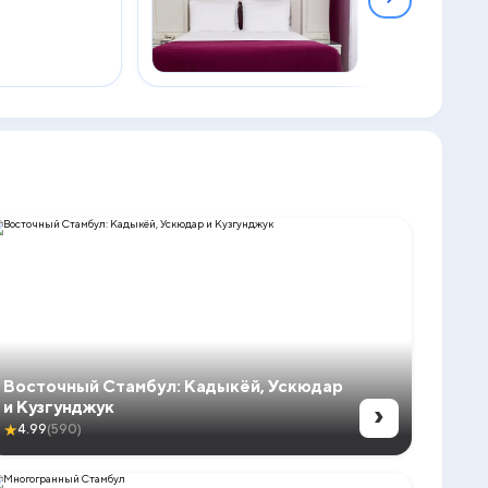
2
25 м
Восточный Стамбул: Кадыкёй, Ускюдар
›
и Кузгунджук
★
4.99
(590)