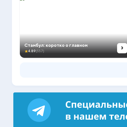
›
Стамбул: коротко о главном
★
4.89
(557)