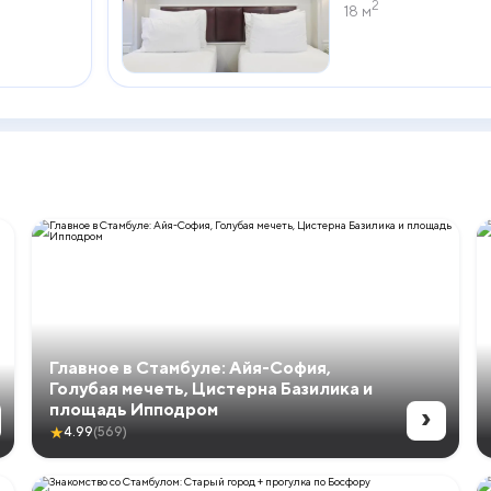
2
18 м
Главное в Стамбуле: Айя-София,
Голубая мечеть, Цистерна Базилика и
›
площадь Ипподром
★
4.99
(569)