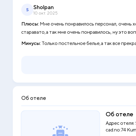
Sholpan
S
10 окт. 2025
Плюсы:
Мне очень понравилось персонал, очень х
старавато,а так мне очень понравилось, ну это в
Минусы:
Только постельное белье,а так все прекр
Об отеле
Об отеле
Адрес отеля: 
cad.no:74 Kum