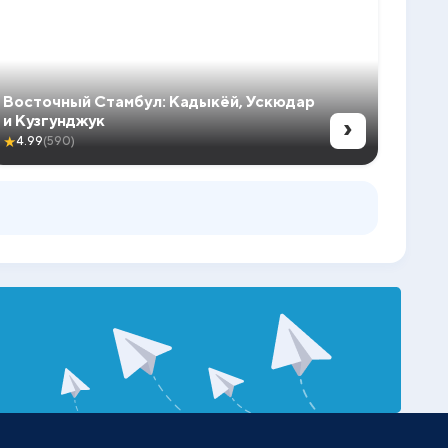
Восточный Стамбул: Кадыкёй, Ускюдар
›
и Кузгунджук
★
4.99
(590)