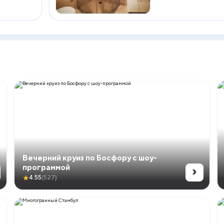
Вечерний круиз по Босфору с шоу-
›
программой
★
4.55
(527)