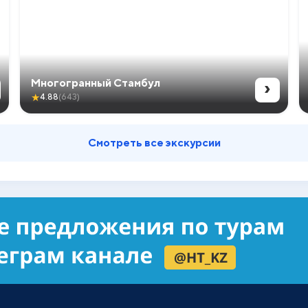
›
Многогранный Стамбул
★
4.88
(643)
Смотреть все экскурсии