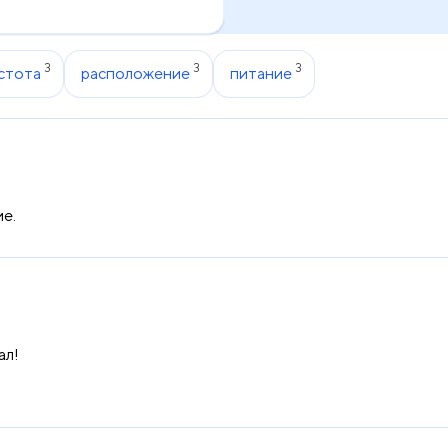
3
3
3
стота
расположение
питание
е.
ал!