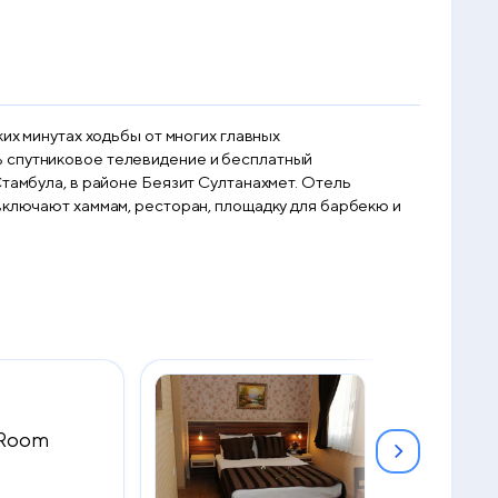
их минутах ходьбы от многих главных
ь спутниковое телевидение и бесплатный
Стамбула, в районе Беязит Султанахмет. Отель
включают хаммам, ресторан, площадку для барбекю и
 Room
Family Room
2
36 м