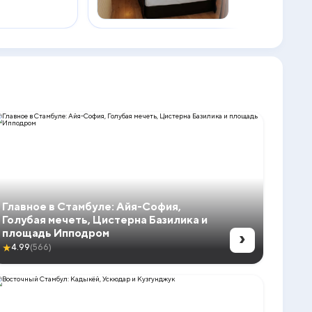
Главное в Стамбуле: Айя-София,
Голубая мечеть, Цистерна Базилика и
›
площадь Ипподром
★
4.99
(566)