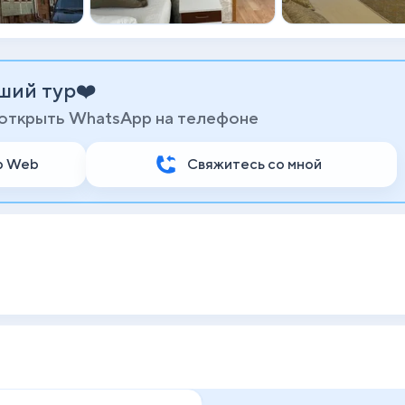
ший тур❤️
 открыть WhatsApp на телефоне
p Web
Свяжитесь со мной