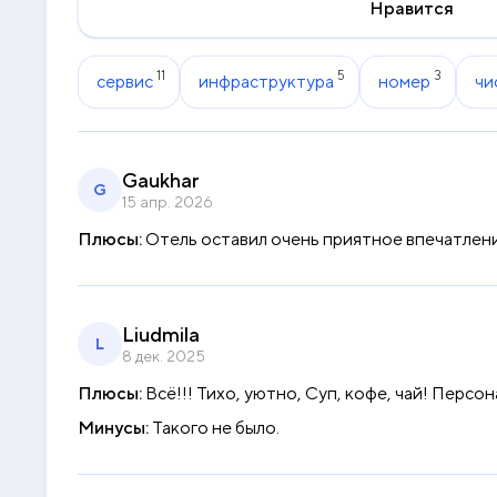
Нравится
11
5
3
сервис
инфраструктура
номер
чи
Gaukhar
G
15 апр. 2026
Плюсы:
Отель оставил очень приятное впечатлени
Liudmila
L
8 дек. 2025
Плюсы:
Всё!!! Тихо, уютно, Суп, кофе, чай! Персон
Минусы:
Такого не было.