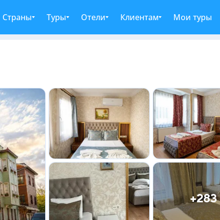
Страны
Туры
Отели
Клиентам
Мои туры
+283