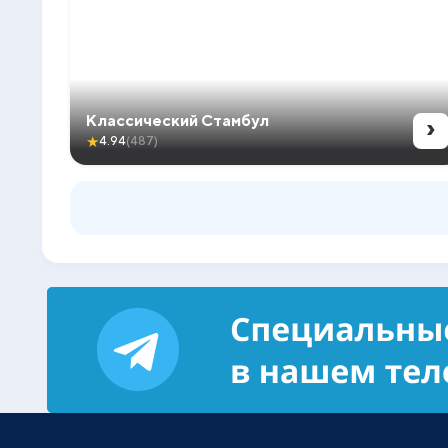
›
Классический Стамбул
★
4.94
(487)