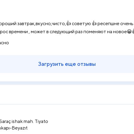
ороший завтрак,вкусно,чисто,👍 советую 👍 ресепшне очень
опрос времени , может в следующий раз поменяют на новое
асно
Загрузить еще отзывы
Saraç ishak mah. Tiyato
kapı-Beyazıt