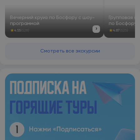
Вечерний круиз по Босфору с шоу-
Групповая ях
программой
по Босфору 
›
★
★
4.55
(528)
4.87
(525)
Смотреть все экскурсии