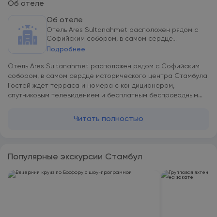
Об отеле
Об отеле
Отель Ares Sultanahmet расположен рядом с
Софийским собором, в самом сердце...
Подробнее
Отель Ares Sultanahmet расположен рядом с Софийским
собором, в самом сердце исторического центра Стамбула.
Гостей ждет терраса и номера с кондиционером,
спутниковым телевидением и бесплатным беспроводным
доступом в Интернет. Просторные номера оборудованы
ортопедическими кроватями, телевизором с плоским
Читать полностью
экраном, мини-баром и собственной ванной комнатой с
феном. Из ресторана на террасе отеля Ares открывается
панорамный вид на исторический центр Стамбула и
пролив Босфор. Отель Ares находится менее чем в 200
Популярные экскурсии Стамбул
метрах от Голубой мечети, археологического музея и
дворца Топкапы. Расстояние до аэропорта Ататюрка
составляет менее 20 км. Предоставляется трансфер из/до
аэропорта.