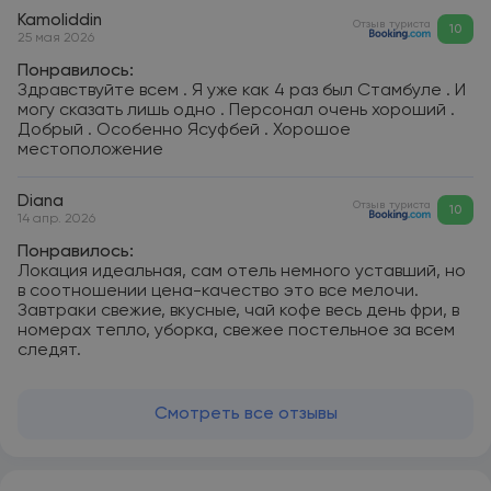
Kamoliddin
Отзыв туриста
10
25 мая 2026
Понравилось:
Здравствуйте всем . Я уже как 4 раз был Стамбуле . И
могу сказать лишь одно . Персонал очень хороший .
Добрый . Особенно Ясуфбей . Хорошое
местоположение
Diana
Отзыв туриста
10
14 апр. 2026
Понравилось:
Локация идеальная, сам отель немного уставший, но
в соотношении цена-качество это все мелочи.
Завтраки свежие, вкусные, чай кофе весь день фри, в
номерах тепло, уборка, свежее постельное за всем
следят.
Смотреть все отзывы