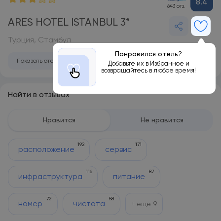
8.4
643 отз.
ARES HOTEL ISTANBUL 3*
Турция, Стамбул
Понравился отель?
Показать отель на карте
Добавьте их в Избранное и
возвращайтесь в любое время!
Найти в отзывах
Нравится
Не нравится
192
171
расположение
сервис
116
87
инфраструктура
питание
72
58
номер
чистота
+ еще
9