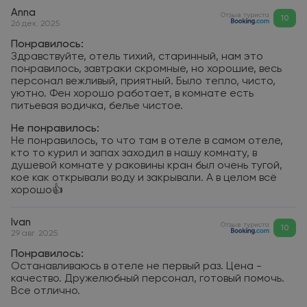
Anna
Отзыв туриста
10
26 дек. 2025
Понравилось:
Здравствуйте, отель тихий, старинный, нам это
понравилось, завтраки скромные, но хорошие, весь
персонал вежливый, приятный. Было тепло, чисто,
уютно. Фен хорошо работает, в комнате есть
питьевая водичка, белье чистое.
Не понравилось:
Не понравилось, то что там в отеле в самом отеле,
кто то курил и запах заходил в нашу комнату, в
душевой комнате у раковины кран был очень тугой,
кое как открывали воду и закрывали. А в целом всё
хорошо👍
Ivan
Отзыв туриста
10
29 авг. 2025
Понравилось:
Останавливаюсь в отеле не первый раз. Цена -
качество. Дружелюбный персонал, готовый помочь.
Все отлично.