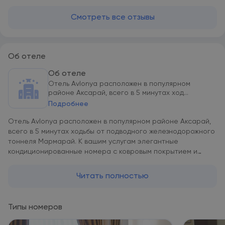
Смотреть все отзывы
Об отеле
Об отеле
Отель Avlonya расположен в популярном
районе Аксарай, всего в 5 минутах ход...
Подробнее
Отель Avlonya расположен в популярном районе Аксарай,
всего в 5 минутах ходьбы от подводного железнодорожного
тоннеля Мармарай. К вашим услугам элегантные
кондиционированные номера с ковровым покрытием и
бесплатный WiFi во всех помещениях. Гостям,
путешествующим на автомобиле, предоставляются места
Читать полностью
на бесплатной частной парковке на территории отеля.
Гостям отеля Avlonya предлагается размещение в номерах
с мини-баром и телевизором с плоским экраном со
Типы номеров
спутниковыми каналами. В собственных ванных комнатах,
укомплектованных феном и бесплатным набором туалетно-