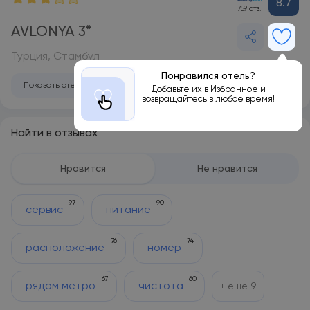
8.7
759 отз.
AVLONYA 3*
Турция, Стамбул
Понравился отель?
Показать отель на карте
Добавьте их в Избранное и
возвращайтесь в любое время!
Найти в отзывах
Нравится
Не нравится
97
90
сервис
питание
76
74
расположение
номер
67
60
рядом метро
чистота
+ еще
9