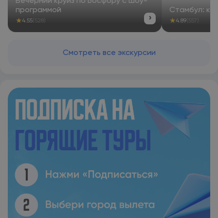
Вечерний круиз по Босфору с шоу-
программой
Стамбул: ко
›
★
★
4.55
(528)
4.89
(557)
Смотреть все экскурсии