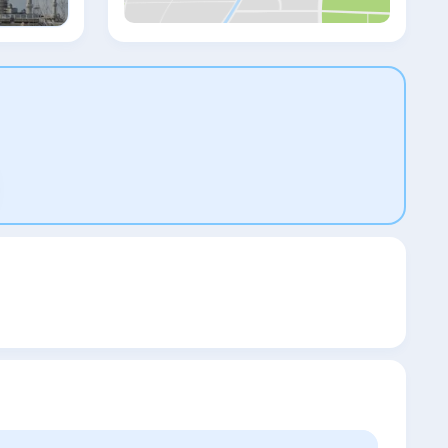
чая, вы сможете насладиться видами на
Султанхамет и Мраморное море. Гостям
также предоставляется бесплатный
завтрак в отеле Best Western Obelisk в
20-ти метрах. Отель класса люкс Azade
расположен в 150-ти метрах от собора
Святой Софии и дворца Топкапы.
Автостанция Султанахмет находится
всего в 5-ти минутах ходьбы от отеля.
Оттуда можно легко добраться до
многих других достопримечательностей
Стамбула.