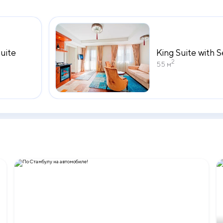
uite
King Suite with 
2
55 м