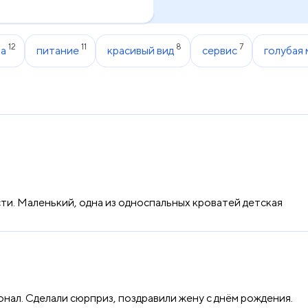
12
11
8
7
ра
питание
красивый вид
сервис
голубая
и. Маленький, одна из односпальных кроватей детская
нал. Сделали сюрприз, поздравили жену с днём рождения.