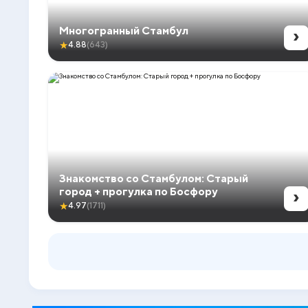
›
Многогранный Стамбул
★
4.88
(643)
Знакомство со Стамбулом: Старый
›
город + прогулка по Босфору
★
4.97
(1711)