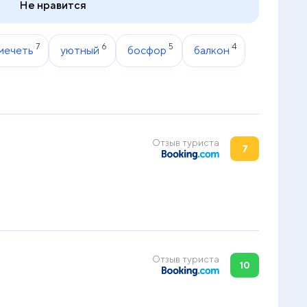
Не нравится
7
6
5
4
 мечеть
уютный
босфор
балкон
Отзыв туриста
7
Отзыв туриста
10