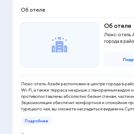
Об отеле
Об отеле
Люкс-отель 
города в райо
Подр
Люкс-отель Azade расположен в центре города в район
Wi-Fi, а также терраса на крыше с панорамным видом на окрестности. Номера в отеле Azade шикарно оформлены. Мебел
противопоставлены абсолютно белым стенам, частично
Звукоизоляция обеспечит комфортное и спокойное проживание. В
турецкого чая, вы сможете насладиться видами на Сул
метрах. Отель класса люкс Azade расположен в 150-ти метрах от собора Святой Софии и дворца Топкапы. Автостанция Султанахмет находится всего в 5-ти минутах ходьбы от
Подробнее
отеля. Оттуда можно легко добраться до многих друг