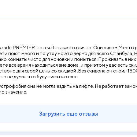
Azade PREMIER .но в suits также отлично .Они рядом.Место 
чети поют много и по утру но это верно для всего Стамбула.
ако комнаты чисто для ночовки и помыться .Проживать в них
те все время находиться вне дома ,и при этом у вас есть ск
твоно для своей цены со скидкой .Без скидона он стоил 150
то не думал что буду писать отзыв.
строфобия она не могла ездить на лифте. Не работает замок 
ло значение.
Загрузить еще отзывы