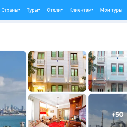
Страны
Туры
Отели
Клиентам
Мои туры
+50