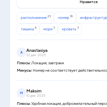
Нравится
23
18
расположение
номер
инфраструкту
4
3
3
тишина
море
кровать
Anastasiya
A
22 дек. 2025
Плюсы:
Локация, завтраки
Минусы:
Номер не соответствует действительност
Maksim
M
10 дек. 2025
Плюсы:
Удобная локация, доброжелательный персо