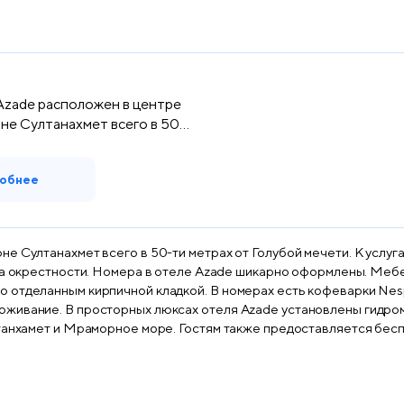
Azade расположен в центре
не Султанахмет всего в 50...
обнее
е Султанахмет всего в 50-ти метрах от Голубой мечети. К услуг
ь и текстиль красочных оттенков
 отделанным кирпичной кладкой. В номерах есть кофеварки Nes
 просторных люксах отеля Azade установлены гидромассажные ванны. Сидя н
танхамет и Мраморное море. Гостям также предоставляется беспл
их достопримечательностей Стамбула.