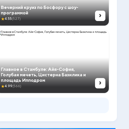
Вечерний круиз по Босфору с шоу-
›
программой
★
4.55
(527)
Главное в Стамбуле: Айя-София,
Голубая мечеть, Цистерна Базилика и
›
площадь Ипподром
★
4.99
(566)