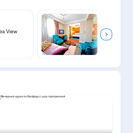
Sea View
Junior Suite
2
40 м