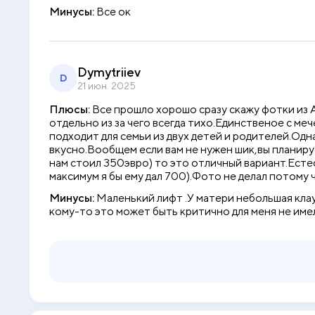
Минусы:
Все ок
Dymytriiev
D
21 июн. 2025
Плюсы:
Все прошло хорошо сразу скажу фотки из 
отдельно из за чего всегда тихо.Единственое с ме
подходит для семьи из двух детей и родителей.Одн
вкусно.Вообщем если вам не нужен шик,вы планируе
нам стоил 350эвро) то это отличный вариант.Естес
максимум я бы ему дал 700).Фото не делал потому ч
Минусы:
Маленький лифт .У матери небольшая клау
кому-то это может быть критично для меня не име