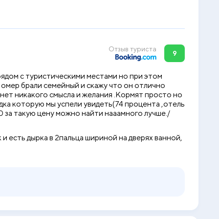
Отзыв туриста
9
рядом с туристическими местами но при этом
 Номер брали семейный и скажу что он отлично
 нет никакого смысла и желания .Кормят просто но
идка которую мы успели увидеть(74 процента ,отель
0 за такую цену можно найти нааамного лучше./
и есть дырка в 2пальца шириной на дверях ванной,