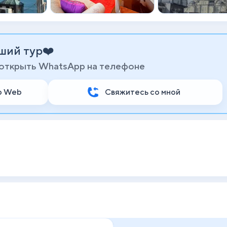
ший тур❤️
 открыть WhatsApp на телефоне
p Web
Свяжитесь со мной