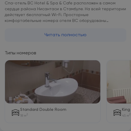
Спа-отель BC Hotel & Spa & Cafe расположен в самом
сердце района Нисантаси в Стамбуле. На всей территории
действует бесплатный Wi-Fi. Просторные
комфортабельные номера отеля BC оборудованы
телевизором с плоским экраном и кабельными каналами,
мини-баром и кондиционером. В числе прочих удобств —
Читать полностью
большая ванная комната. Гостям предоставляются мягкие
халаты и бесплатные туалетно-косметические
принадлежности. Поблизости работают многочисленные
Типы номеров
кафе и рестораны. В пределах пешей доступности
находятся Стамбульский выставочный конференц-центр,
немецкая больница и площадь Таксим. За дополнительную
плату предоставляется трансфер от/до аэропорта.
Standard Double Room
King
2
2
18 м
45 м