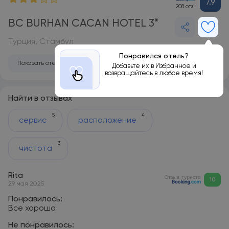
7.9
208 отз.
BC BURHAN CACAN HOTEL 3*
Турция, Стамбул
Понравился отель?
Показать отель на карте
Добавьте их в Избранное и
возвращайтесь в любое время!
Найти в отзывах
5
4
сервис
расположение
3
чистота
Rita
Отзыв туриста
10
29 мая 2025
Понравилось:
Все хорошо
Не понравилось: