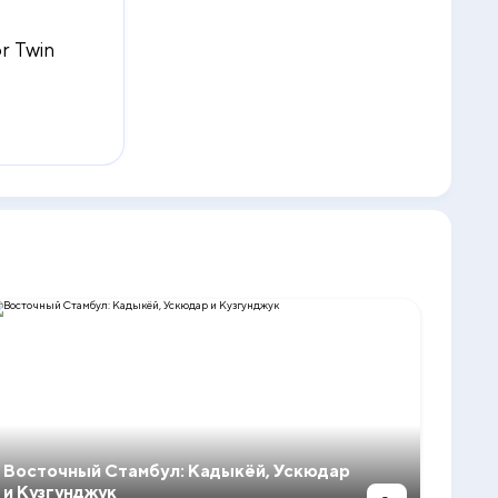
r Twin
Восточный Стамбул: Кадыкёй, Ускюдар
и Кузгунджук