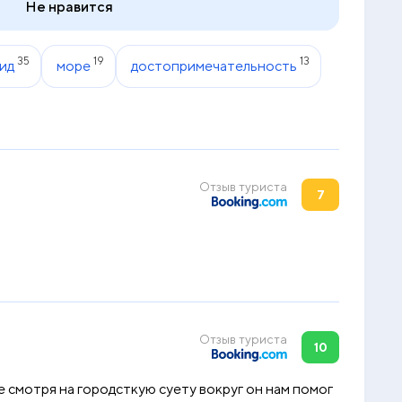
Не нравится
35
19
13
ид
море
достопримечательность
Отзыв туриста
7
Отзыв туриста
10
 смотря на городсткую суету вокруг он нам помог