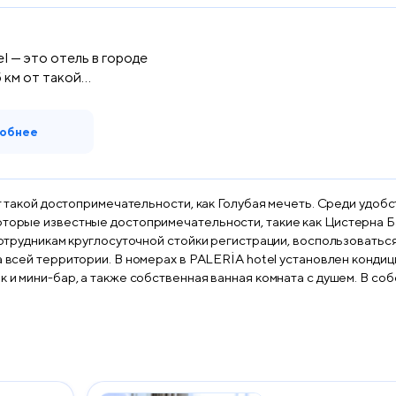
l — это отель в городе
5 км от такой
т...
обнее
 от такой достопримечательности, как Голубая мечеть. Среди удоб
торые известные достопримечательности, такие как Цистерна Бази
 сотрудникам круглосуточной стойки регистрации, воспользовать
 сейф и телевизор с плоским экраном. Среди
к и мини-бар, а также собственная ванная комната с душем. В с
е и полотенца. Гостям PALERİA hotel предоставляется завтрак «шведский стол» и
ится в 38 км.