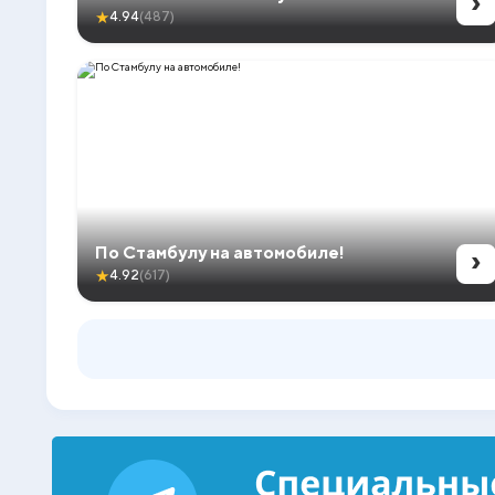
›
★
4.94
(487)
›
По Стамбулу на автомобиле!
★
4.92
(617)