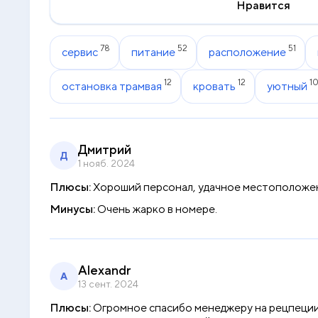
Нравится
78
52
51
сервис
питание
расположение
12
12
1
остановка трамвая
кровать
уютный
Дмитрий
Д
1 нояб. 2024
Плюсы:
Хороший персонал, удачное местоположен
Минусы:
Очень жарко в номере.
Alexandr
A
13 сент. 2024
Плюсы:
Огромное спасибо менеджеру на рецпеции 