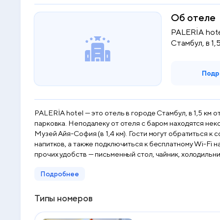
Об отеле
PALERİA hote
Стамбул, в 1,
достопримеча
Подр
PALERİA hotel — это отель в городе Стамбул, в 1,5 км
парковка. Неподалеку от отеля с баром находятся неко
Музей Айя-София (в 1,4 км). Гости могут обратиться к
напитков, а также подключиться к бесплатному Wi-Fi на всей территории. В номерах в PALERİA hotel установлен кондиционер,
прочих удобств — письменный стол, чайник, холодильни
косметические принадлежности. Гостям PALERİA hotel предоставляются постельное бель
Подробнее
континентальный завтрак. PALERİA hotel располагается в 2,7 км и 1,3 км соответственно от таких достопримечательностей, как Дворец Топкапы и Мечеть Сулеймание.
Международный аэропорт Стамбул Сабиха Гекчен наход
Типы номеров