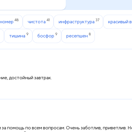
48
41
37
номер
чистота
инфраструктура
красивый в
0
9
9
8
тишина
босфор
ресепшен
ие, достойный завтрак.
за помощь по всем вопросам. Очень заботлив, приветлив. Не