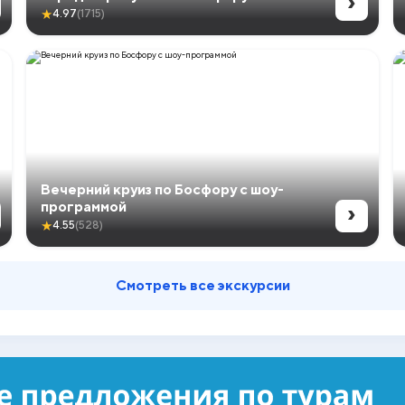
›
★
4.97
(1715)
Вечерний круиз по Босфору с шоу-
›
программой
★
4.55
(528)
Смотреть все экскурсии