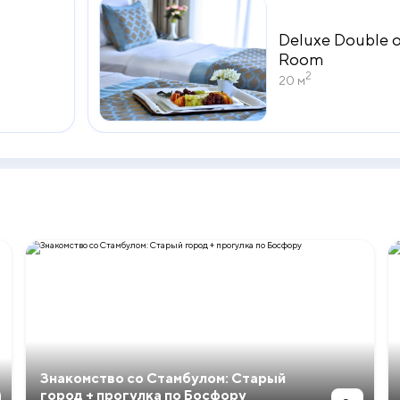
Deluxe Double o
Room
2
20 м
Знакомство со Стамбулом: Старый
город + прогулка по Босфору