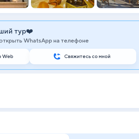
ший тур❤️
 открыть WhatsApp на телефоне
p Web
Свяжитесь со мной