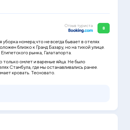
Отзыв туриста
8
 уборка номера,что не всегда бывает в отелях
ложен близко к Гранд Базару, но на тихой улице.
 Египетского рынка, Галатапорта.
о только омлет и вареные яйца. Не было
елях Стамбула, где мы останавливались ранее.
имает кровать. Тесновато.