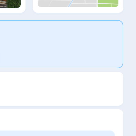
телевизор с плоским экраном. Среди
прочих удобств — письменный стол,
чайник, холодильник и мини-бар, а также
собственная ванная комната с душем. В
собственной ванной комнате есть
бесплатные туалетно-косметические
принадлежности. Гостям PALERİA hotel
предоставляются постельное белье и
полотенца. Гостям PALERİA hotel
предоставляется завтрак «шведский
стол» и континентальный завтрак.
PALERİA hotel располагается в 2,7 км и 1,3
км соответственно от таких
достопримечательностей, как Дворец
Топкапы и Мечеть Сулеймание.
Международный аэропорт Стамбул
Сабиха Гекчен находится в 38 км.