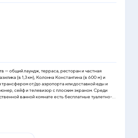
ств — общий лаундж, терраса, ресторан и частная
лика (в 1,3 км), Колонна Константина (в 600 м) и
ся трансфером от/до аэропорта или доставкой еды и
обственной ванной комнате есть бесплатные туалетно-