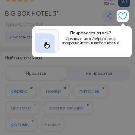
8.1
522 отз.
BIG BOX HOTEL 3*
Турция, Стамбул
Понравился отель?
Показать отель на карте
Добавьте их в Избранное и
возвращайтесь в любое время!
Найти в отзывах
Нравится
Не нравится
20
11
9
сервис
номер
питание
7
6
чистота
расположение
3
уютный
+ еще
2