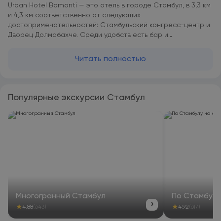
Urban Hotel Bomonti — это отель в городе Стамбул, в 3,3 км
и 4,3 км соответственно от следующих
достопримечательностей: Стамбульский конгресс-центр и
Дворец Долмабахче. Среди удобств есть бар и
оздоровительный и спа-центр. Этот вариант размещения
располагается в 4,4 км и 4,4 км соответственно от таких
Читать полностью
достопримечательностей, как Станция метро Taksim и
Площадь Таксим. Часовая башня Долмабахче — в 4,7 км.
Гости могут обратиться к сотрудникам круглосуточной
стойки регистрации, воспользоваться трансфером от/до
Популярные экскурсии Стамбул
аэропорта или общим лаунджем, а также подключиться к
бесплатному Wi-Fi на всей территории. В номерах Urban
Hotel Bomonti установлен кондиционер, сейф и телевизор с
плоским экраном. Среди прочих удобств — письменный
стол, чайник и мини-бар, а также собственная ванная
комната с душем. Помимо собственной ванной комнаты с
ванной и бесплатными туалетно-косметическими
принадлежностями, в определенных единицах размещения
в Urban Hotel Bomonti из окон открывается вид на город.
Гостям Urban Hotel Bomonti предоставляются постельное
Многогранный Стамбул
По Стамбулу
белье и полотенца. Для гостей сервируется завтрак
›
★
★
4.88
(643)
4.92
(617)
«шведский стол», континентальный завтрак или халяльный