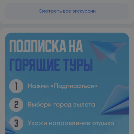
завтрак. Urban Hotel Bomonti располагается в 5 км и 5,3 км
соответственно от таких достопримечательностей, как
Смотреть все экскурсии
Улица Истикляль и Конгресс-центр Халиджа. Аэропорт
Стамбул находится в 34 км.