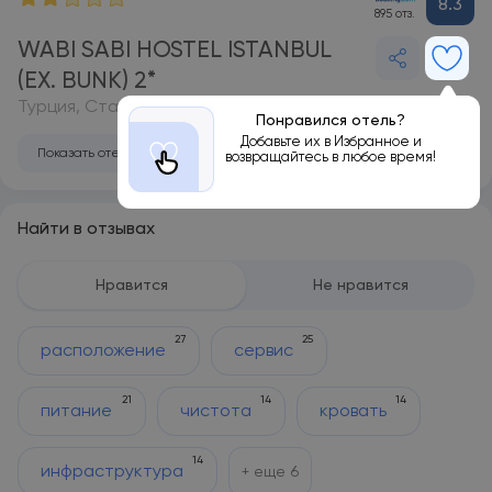
8.3
895 отз.
WABI SABI HOSTEL ISTANBUL
(EX. BUNK) 2*
Турция, Стамбул
Понравился отель?
Добавьте их в Избранное и
Показать отель на карте
возвращайтесь в любое время!
Найти в отзывах
Нравится
Не нравится
27
25
расположение
сервис
21
14
14
питание
чистота
кровать
14
инфраструктура
+ еще
6