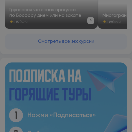
bars, shops and art galleries. The hostel is only 800 metres
from Taksim Metro Station and 20 km from Ataturk Airport.
Групповая яхтенная прогулка
Istanbul Airport is within 47 km.
по Босфору днём или на закате
Многогранн
›
★
★
4.87
(525)
4.88
(643)
Смотреть все экскурсии