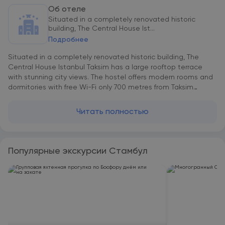
Об отеле
Situated in a completely renovated historic
building, The Central House Ist...
Подробнее
Situated in a completely renovated historic building, The
Central House Istanbul Taksim has a large rooftop terrace
with stunning city views. The hostel offers modern rooms and
dormitories with free Wi-Fi only 700 metres from Taksim
Square. Featuring a contemporary design, the rooms and
dormitories of The Central House Istanbul Taksim include air
Читать полностью
conditioning, heating and a safe box or lockers. They all have
a shared or private bathroom. Some rooms and dormitories
also offer a balcony and city views. The Central House
Istanbul Taksim serves buffet morning snack at the rooftop
Популярные экскурсии Стамбул
floor. The top floor terrace also hosts a bar. There is a cinema
projection screen for the various events and evening
entertainment on the terrace. Free business centre with
desktop computers and a laundry room are also available at
the hostel. Taksim Square is connected to the bohemian
streets of Galata, Beyoglu and Cukurcuma. Istiklal Avenue is
just a 10-minute walk away with numerous restaurants, cafés,