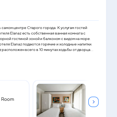
самом центре Старого города. К услугам гостей
ной гостиной зоной и балконом с видом на море.
теля Elanaz подаются горячие и холодные напитки.
о площади Таксим. Расстояние до аэропорта имени
e Room
Economy Tw
2
19 м