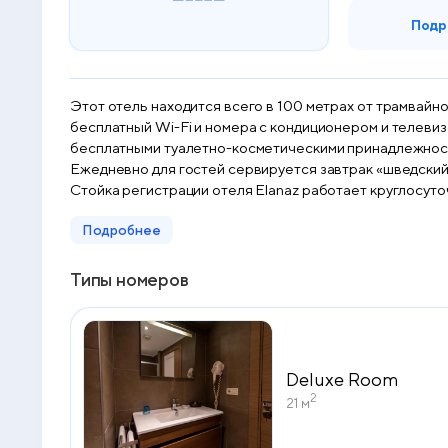
Подр
Этот отель находится всего в 100 метрах от трамвай
бесплатный Wi-Fi и номера с кондиционером и телевизором со спутниковыми каналами и м
бесплатными туалетно-косметическими принадлежност
Ежедневно для гостей сервируется завтрак «шведский
Стойка регистрации отеля Elanaz работает круглосуточно. Производится доставка еды 
Топкапы и мечети Султанахмет, а также в 1 км от Гран
Подробнее
Ататюрка составляет 19 км.
Типы номеров
Deluxe Room
2
21 м