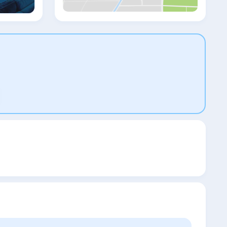
регистрации отеля Elanaz работает
круглосуточно. Производится доставка
еды и напитков в номер. Отель Elanaz
расположен всего в 10 минутах ходьбы
от дворца Топкапы и мечети
Султанахмет, а также в 1 км от Гранд-
базара. От трамвайной остановки Sirkeci
можно легко доехать до площади
Таксим. Расстояние до аэропорта имени
Ататюрка составляет 19 км.