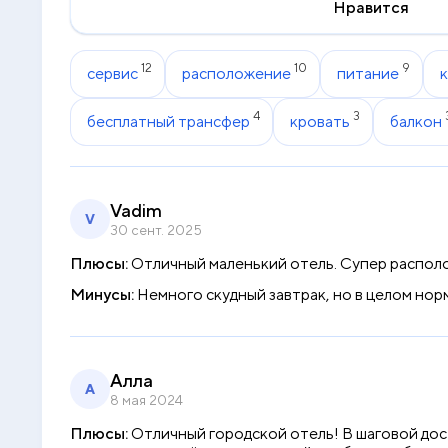
Нравится
12
10
9
сервис
расположение
питание
4
3
бесплатный трансфер
кровать
балкон
Vadim
V
30 сент. 2025
Плюсы:
Отличный маленький отель. Супер распол
Минусы:
Немного скудный завтрак, но в целом нор
Алла
А
8 мая 2024
Плюсы:
Отличный городской отель! В шаговой дос