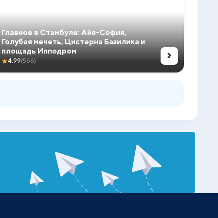
Главное в Стамбуле: Айя-София,
Голубая мечеть, Цистерна Базилика и
›
площадь Ипподром
★
4.99
(566)