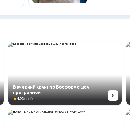
Вечерний круиз по Босфору с шоу-
›
программой
★
4.55
(527)