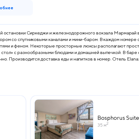
обнее
ной остановки Сиркеджи и железнодорожного вокзала Мармарай в 
ини-баром. В каждом номере отеля Elanaz есть собственная ванная комната с
ями и феном. Некоторые просторные люксы располагают простор
 стол» с разнообразными блюдами и домашней выпечкой. В баре о
и напитков в номер. Отель Elanaz расположен всего в 10 минутах ходьбы от дворца
д-базара. От трамвайной остановки Sirkeci можно легко доехать д
Bosphorus Suit
2
35 м