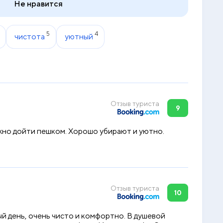
Не нравится
5
4
чистота
уютный
Отзыв туриста
9
жно дойти пешком. Хорошо убирают и уютно.
Отзыв туриста
10
й день, очень чисто и комфортно. В душевой