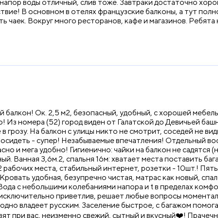
, напор воды отличный, слив тоже. Завтраки достаточно хор
твие! В основном в отелях французские балконы, а тут полн
ть чаек. Вокруг много ресторанов, кафе и магазинов. Ребят
алкон! Ок. 2,5 м2, безопасный, удобный, с хорошей мебел
о! Из номера (52) город виден от Галатской до Девичьей башн
 в грозу. На балкон с улицы никто не смотрит, соседей не в
посидеть - супер! Незабываемые впечатления! Отдельный в
о и мега удобно! Гигиенично: чайки на балкон не садятся (н
ый. Ванная 3,6м.2, спальня 16м: хватает места поставить баг
 рабочих места, стабильный интернет, розетки - 10шт.! Пять
Кровать удобная, безупречно чистая, матрас как новый, спа
 Вода с небольшими колебаниями напора и t в пределах комф
 исключительно приветлив, решает любые вопросы моменталь
дно владеет русским. Заселение быстрое, с багажом помога
овят при вас, неизменно свежий, сытный и вкусный❤️! Прачеч