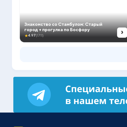
Знакомство со Стамбулом: Старый
›
город + прогулка по Босфору
★
4.97
(1711)