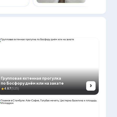
Групповая яхтенная прогулка
›
по Босфору днём или на закате
★
4.87
(525)