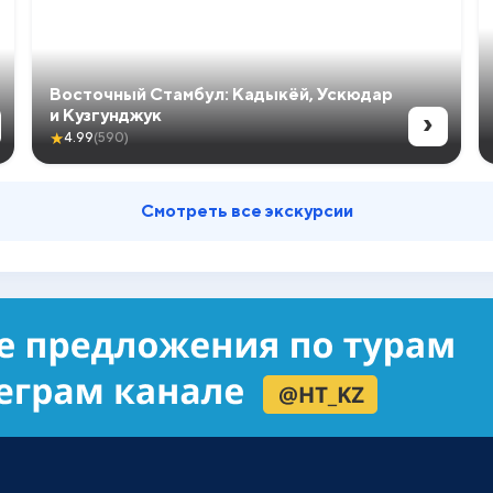
Восточный Стамбул: Кадыкёй, Ускюдар
›
и Кузгунджук
★
4.99
(590)
Смотреть все экскурсии