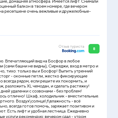
ошие, домашняя атмосфера. Имеется лифт. Снимали
оценный балкон в твоем номере, где вечером
а на ресепшене очень вежливые и дружелюбные-
Отзыв туриста
8
ью. Впечатляющий вид на Босфор в любое
и (сами башни не видны), Сиркеджи, вход в метро и
идно, тихо: только вы и Босфор! Выпить утренний
осторг - оконные петли, жестко фиксирующие
о всегда рядом, если решите их покормить, и
аж, разложить XL чемодан, и сделать растяжку!
 дней удаленки с созвонами - без проблем!
лось отлично! Шкаф, холодильник - вместительные.
ортного. Воздух\солнце\t\влажность - всё
но, всегда готов помочь, заряжает позитивом и
ют. Есть лифт и удобная лестница. Ежедневно
ные услуги рекомендую: вечером сдал - утром