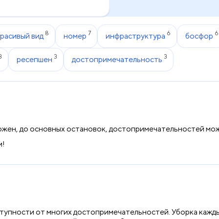
8
7
6
6
красивый вид
номер
инфраструктура
босфор
3
3
3
ресепшен
достопримечательность
ожен, до основных остановок, достопримечательностей мо
м!
тупности от многих достопримечательностей. Уборка кажды