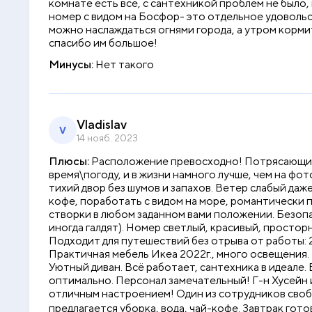
комнате есть всё, с сантехникой проблем не было
номер с видом на Босфор- это отдельное удовольс
можно наслаждаться огнями города, а утром корми
спасибо им большое!
Минусы:
Нет такого
Vladislav
V
14 нояб. 2023
Плюсы:
Расположение превосходно! Потрясающий б
время\погоду, и в жизни намного лучше, чем на фот
тихий двор без шумов и запахов. Ветер слабый даже
кофе, поработать с видом на море, романтически 
створки в любом заданном вами положении. Безопасн
иногда галдят). Номер светлый, красивый, просторн
Подходит для путешествий без отрыва от работы: 2
Практичная мебель Икеа 2022г., много освещения. 
Уютный диван. Всё работает, сантехника в идеале.
оптимально. Персонал замечательный! Г-н Хусейн
отличным настроением! Один из сотрудников свобо
предлагается уборка, вода, чай-кофе. Завтрак гот