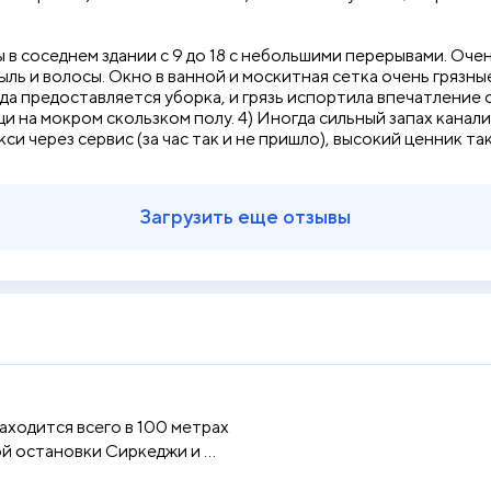
 в соседнем здании с 9 до 18 с небольшими перерывами. Оче
 пыль и волосы. Окно в ванной и москитная сетка очень гряз
а предоставляется уборка, и грязь испортила впечатление о
и на мокром скользком полу. 4) Иногда сильный запах канали
си через сервис (за час так и не пришло), высокий ценник та
Загрузить еще отзывы
аходится всего в 100 метрах
й остановки Сиркеджи и ...