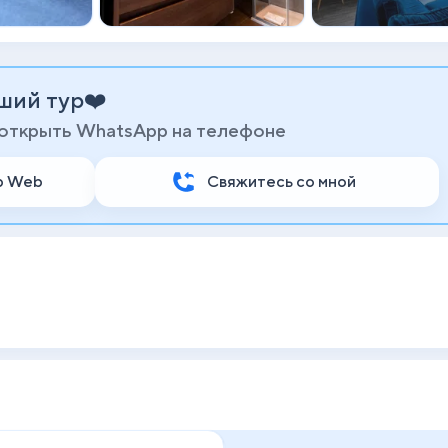
ший тур❤️
 открыть WhatsApp на телефоне
p Web
Свяжитесь со мной