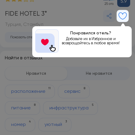
5.9
25 отз.
FIDE HOTEL 3*
Турция, Стамбул
Понравился отель?
Показать отель на карте
Добавьте их в Избранное и
возвращайтесь в любое время!
Найти в отзывах
Нравится
Не нравится
11
8
расположение
сервис
8
5
питание
инфраструктура
4
3
номер
уютный