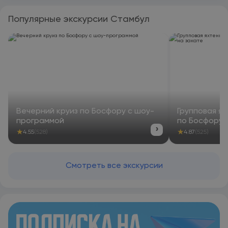
OpenStreetMap
Популярные экскурсии Стамбул
Вечерний круиз по Босфору с шоу-
Групповая ях
программой
по Босфору 
›
★
★
4.55
(528)
4.87
(525)
Смотреть все экскурсии