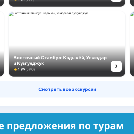
Восточный Стамбул: Кадыкёй, Ускюдар
›
и Кузгунджук
★
4.99
(590)
Смотреть все экскурсии