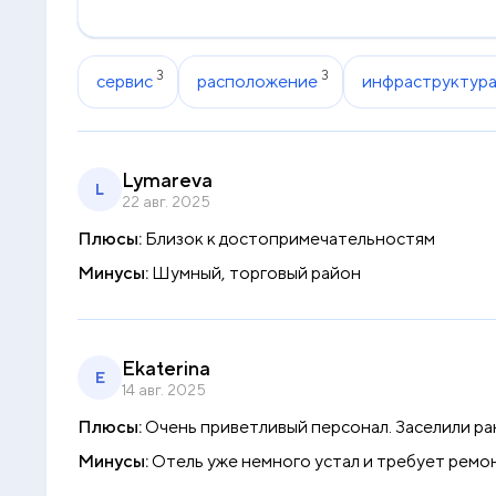
3
3
сервис
расположение
инфраструктур
Lymareva
L
22 авг. 2025
Плюсы:
Близок к достопримечательностям
Минусы:
Шумный, торговый район
Ekaterina
E
14 авг. 2025
Плюсы:
Очень приветливый персонал. Заселили р
Минусы:
Отель уже немного устал и требует ремон