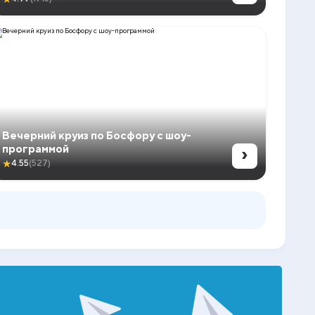
Вечерний круиз по Босфору с шоу-
›
программой
★
4.55
(527)