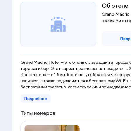
Об отеле
Grand Madrid 
звездами в гор
Подр
Grand Madrid Hotel — это отель с 3 звездами в городе
терраса и бар. Этот вариант размещения находится в 2
Константина — в 1,5 км. Гости могут обратиться к сот
напитков, а также подключиться к бесплатному Wi-Fi на всей территории. В распоряжении гостей Grand Madrid Hotel — гостиная 
бесплатными туалетно-косметическими принадлежностя
В собственной ванной комнате есть тапочки. Гостям Grand Madrid Hotel 
Подробнее
завтрак «шведский стол». Grand Madrid Hotel располагается на расстоянии 3,1 км и 3,2 км соответственно от таких достопримечательностей, как Египетский базар и Дворец
Топкапы. Международный аэропорт Стамбул Сабиха Гек
Типы номеров