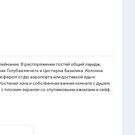
Сулеймание. В распоряжении гостей общий лаундж,
 как Голубая мечеть и Цистерна Базилика. Колонна
ансфером от/до аэропорта или доставкой еды и
с плоским экраном со спутниковыми каналами и сейф.
ется