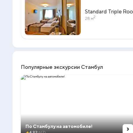
Standard Triple Ro
2
28 м
Популярные экскурсии Стамбул
›
По Стамбулу на автомобиле!
★
4.92
(617)