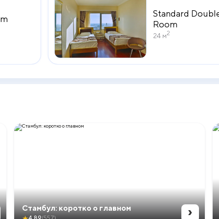
Standard Doubl
om
Room
2
24 м
›
Стамбул: коротко о главном
★
4.89
(557)