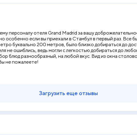
ему персоналу отеля Grand Madrid за вашу доброжелательнос
но особенно если вы приехали в Стамбул в первый раз. Все 
етро буквально 200 метров, было близко добираться до до
еля не ошиблись, ведь могли с легкостью добираться до любой
бор блюд разнообразный, на любой вкус. Вид из окна столово
Вы не пожалеете!
Загрузить еще отзывы