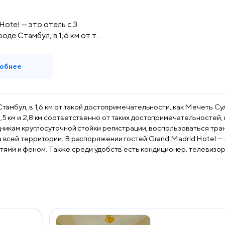
Hotel — это отель с 3
оде Стамбул, в 1,6 км от т...
обнее
 Стамбул, в 1,6 км от такой достопримечательности, как Мечеть 
,5 км и 2,8 км соответственно от таких достопримечательностей,
рудникам круглосуточной стойки регистрации, воспользоваться тр
зона и собственная ванная комната с душем,
ми и феном. Также среди удобств есть кондиционер, телевизор 
предоставляются постельное белье и полотенца. Гостям Grand Madrid Hotel предоставля
чен находится в 38 км.