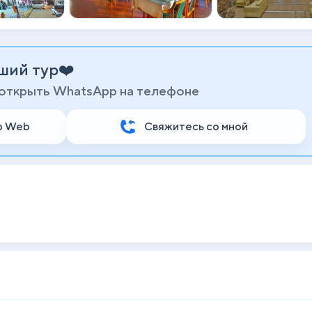
ший тур❤️
 открыть WhatsApp на телефоне
p Web
Свяжитесь со мной