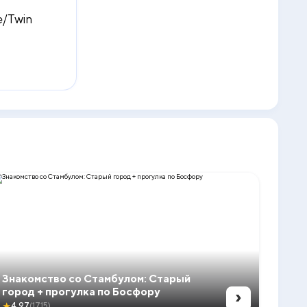
e/Twin
Знакомство со Стамбулом: Старый
›
город + прогулка по Босфору
★
4.97
(1715)