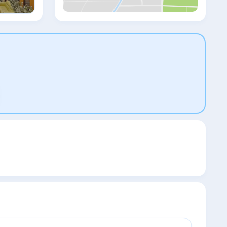
ванная комната с душем, бесплатными
туалетно-косметическими
принадлежностями и феном. Также
среди удобств есть кондиционер,
телевизор с плоским экраном со
спутниковыми каналами и сейф. В
собственной ванной комнате есть
тапочки. Гостям Grand Madrid Hotel
предоставляются постельное белье и
полотенца. Гостям Grand Madrid Hotel
предоставляется завтрак «шведский
стол». Grand Madrid Hotel
располагается на расстоянии 3,1 км и 3,2
км соответственно от таких
достопримечательностей, как
Египетский базар и Дворец Топкапы.
Международный аэропорт Стамбул
Сабиха Гекчен находится в 38 км.