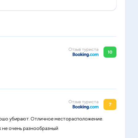
Отзыв туриста
10
Отзыв туриста
7
орошо убирают. Отличное месторасположение.
к не очень разнообразный