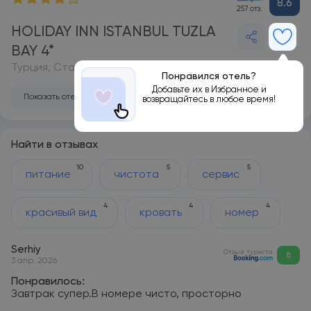
8.6
257 отз.
HOLIDAY INN ISTANBUL TUZLA
BAY 4*
Турция, Стамбул
Понравился отель?
Добавьте их в Избранное и
Показать отель на карте
возвращайтесь в любое время!
Найти в отзывах
10
5
5
питание
чистота
сервис
4
4
4
красивый вид
кровать
номер
Serhiy
Отзыв туриста
8
3 апр. 2026
Понравилось:
Завтрак супер.В номере чисто, просторно