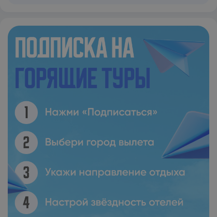
Торговый центр Neomarin находится в 1,5 км от отеля, а
аутлет Viaport — в 17 км. Расстояние до аэропорта имени
Сабихи Гёкчен составляет 12 км.