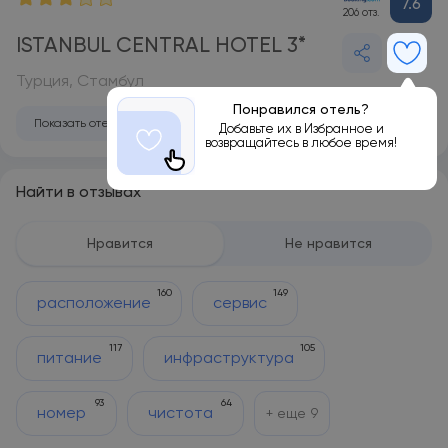
7.6
206 отз.
ISTANBUL CENTRAL HOTEL 3*
Турция, Стамбул
Понравился отель?
Показать отель на карте
Добавьте их в Избранное и
возвращайтесь в любое время!
Найти в отзывах
Нравится
Не нравится
160
149
расположение
сервис
117
105
питание
инфраструктура
93
64
номер
чистота
+ еще
9