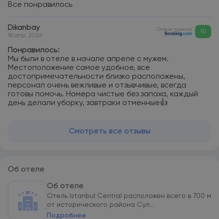
Все понравилось
Dikanbay
Отзыв туриста
10
18 апр. 2026
Понравилось:
Мы были в отеле в начале апреле с мужем.
Местоположение самое удобное, все
достопримечательности близко расположены,
персонал очень вежливые и отзывчивые, всегда
готовы помочь. Номера чистые без запаха, каждый
день делали уборку, завтраки отменные👍
Смотреть все отзывы
Об отеле
Об отеле
Отель Istanbul Central расположен всего в 700 м
от исторического района Сул...
Подробнее