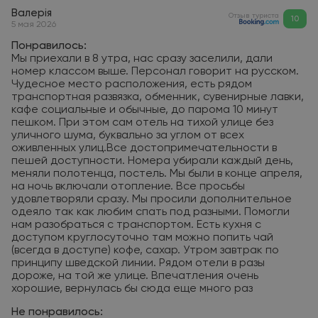
Валерія
Отзыв туриста
10
5 мая 2026
Понравилось:
Мы приехали в 8 утра, нас сразу заселили, дали
номер классом выше. Персонал говорит на русском.
Чудесное место расположения, есть рядом
транспортная развязка, обменник, сувенирные лавки,
кафе социальные и обычные, до парома 10 минут
пешком. При этом сам отель на тихой улице без
уличного шума, буквально за углом от всех
оживленных улиц.Все достопримечательности в
пешей доступности. Номера убирали каждый день,
меняли полотенца, постель. Мы были в конце апреля,
на ночь включали отопление. Все просьбы
удовлетворяли сразу. Мы просили дополнительное
одеяло так как любим спать под разными. Помогли
нам разобраться с транспортом. Есть кухня с
доступом круглосуточно там можно попить чай
(всегда в доступе) кофе, сахар. Утром завтрак по
принципу шведской линии. Рядом отели в разы
дороже, на той же улице. Впечатления очень
хорошие, вернулась бы сюда еще много раз
Не понравилось: