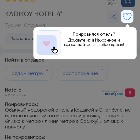
6.5
83 отз.
KADIKOY HOTEL 4*
Турция, Стамбул
Понравился отель?
Показать отель на карте
Добавьте их в Избранное и
возвращайтесь в любое время!
Найти в отзывах
4
3
рядом метро
расположение
Natalia
Отзыв туриста
5
4 дек. 2024
Понравилось:
Обычный недорогой отель в Кадыкей в Стамбуле, не
идеально чистый, на маленькой улочке, но очень
близко к метро ( линия метро в Сабиху) и близко к
причалу
Не понравилось: