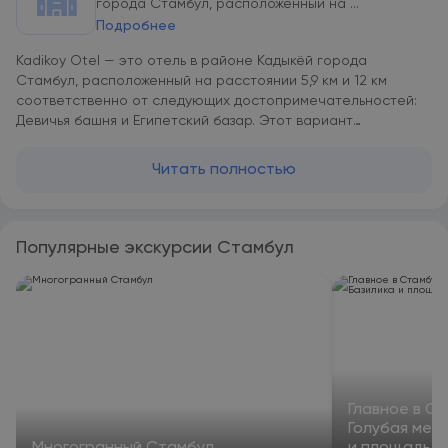
города Стамбул, расположенный на ...
Подробнее
Kadikoy Otel — это отель в районе Кадыкёй города
Стамбул, расположенный на расстоянии 5,9 км и 12 км
соответственно от следующих достопримечательностей:
Девичья башня и Египетский базар. Этот вариант
размещения располагается в 12 км и 13 км соответственно
от таких достопримечательностей, как Цистерна Базилика
Читать полностью
и Дворец Долмабахче. Колонна Константина — в 13 км. Гости
могут обратиться к сотрудникам круглосуточной стойки
регистрации, воспользоваться трансфером от/до
аэропорта или общим лаунджем, а также подключиться к
Популярные экскурсии Стамбул
бесплатному Wi-Fi на всей территории. В Kadikoy Otel во
всех номерах имеется платяной шкаф. В каждом номере
имеется кондиционер и телевизор с плоским экраном. Из
окон некоторых номеров в Kadikoy Otel открывается вид на
город. Гостям Kadikoy Otel предоставляются постельное
белье и полотенца. Гости Kadikoy Otel могут посетить
турецкую баню. Kadikoy Otel располагается в 13 км и 13 км
соответственно от таких достопримечательностей, как
Главное в С
Галатская башня и Голубая мечеть. Международный
Голубая меч
аэропорт Стамбул Сабиха Гекчен находится в 30 км.