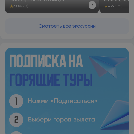
Многогранный Стамбул
и площадь 
›
★
★
4.88
(643)
4.99
(570)
Смотреть все экскурсии