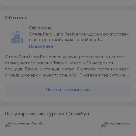
Об отеле
Об отеле
Отель Pera Luna Residence удобно расположен
в центре стамбульского района Т...
Подробнее
Отель Pera Luna Residence удобно расположен в центре
стамбульского района Таксим, всего в 20 метрах от
площади Таксим и станции метро. К услугам гостей номера
с кондиционером и бесплатный Wi-Fi на всей территории.
Отель занимает отреставрированное здание во
французском стиле. Все номера оформлены в
Читать полностью
историческом стиле и обставлены современной мебелью.
В числе удобств телевизор с плоским экраном, сейф,
бесплатный чай и кофе, мини-бар и собственная ванная
комната с бесплатными туалетно-косметическими
Популярные экскурсии Стамбул
принадлежностями. Стойка регистрации отеля Pera Luna
Residence работает круглосуточно. Прогулка до
знаменитых ресторанов, клубов, магазинов, галерей и