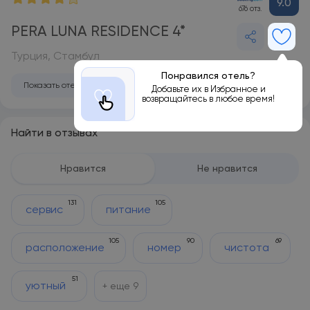
9.0
676 отз.
PERA LUNA RESIDENCE 4*
Турция, Стамбул
Понравился отель?
Показать отель на карте
Добавьте их в Избранное и
возвращайтесь в любое время!
Найти в отзывах
Нравится
Не нравится
131
105
сервис
питание
105
90
69
расположение
номер
чистота
51
уютный
+ еще
9