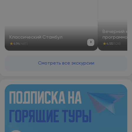
важных достопримечательностей займет 2 минуты. Улица
Истикляль находится всего в нескольких шагах от отеля, а
до Галатской башни можно дойти за 5 минут. Расстояние до
конгресс-центра Lutfi Kirdar составляет 1 км, до Старого
города Султанахмет — 5 км, а до международного
аэропорта Стамбула — 37 км.
Вечерний кр
Классический Стамбул
программой
›
★
★
4.94
(487)
4.55
(528)
Смотреть все экскурсии