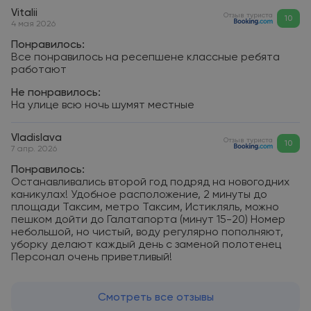
Vitalii
Отзыв туриста
10
4 мая 2026
Понравилось:
Все понравилось на ресепшене классные ребята
работают
Не понравилось:
На улице всю ночь шумят местные
Vladislava
Отзыв туриста
10
7 апр. 2026
Понравилось:
Останавливались второй год подряд на новогодних
каникулах! Удобное расположение, 2 минуты до
площади Таксим, метро Таксим, Истикляль, можно
пешком дойти до Галатапорта (минут 15-20) Номер
небольшой, но чистый, воду регулярно пополняют,
уборку делают каждый день с заменой полотенец
Персонал очень приветливый!
Смотреть все отзывы