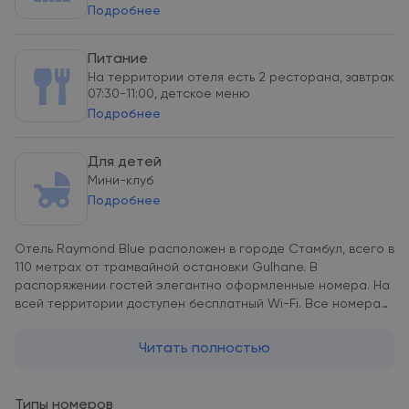
Подробнее
Питание
На территории отеля есть 2 ресторана, завтрак
07:30-11:00, детское меню
Подробнее
Для детей
Мини-клуб
Подробнее
Отель Raymond Blue расположен в городе Стамбул, всего в
110 метрах от трамвайной остановки Gulhane. В
распоряжении гостей элегантно оформленные номера. На
всей территории доступен бесплатный Wi-Fi. Все номера
оснащены кондиционером, мини-баром, электрическим
чайником и телевизор с плоским экраном и спутниковыми
Читать полностью
каналами. В числе других удобств — сейф и рабочий стол.
Собственная ванная комната с душем укомплектована
феном, халатами, тапочками и бесплатными туалетно-
Типы номеров