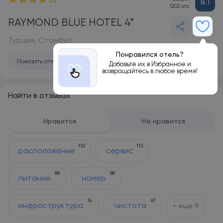
8.1
1202 отз.
RAYMOND BLUE HOTEL 4*
Турция, Стамбул
Понравился отель?
Показать отель на карте
Добавьте их в Избранное и
возвращайтесь в любое время!
Найти в отзывах
Нравится
Не нравится
132
113
расположение
сервис
88
88
питание
номер
74
67
инфраструктура
чистота
+ еще
9