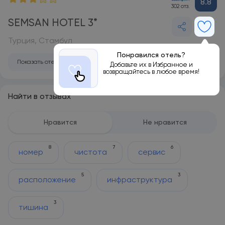
8.8
302 отз.
SEMSAN HOTEL 3*
Турция, Стамбул
Понравился отель?
Показать отель на карте
Добавьте их в Избранное и
возвращайтесь в любое время!
Найти в отзывах
Нравится
Не нравится
8
7
6
номер
чистота
сервис
5
3
расположение
инфраструктура
3
тишина