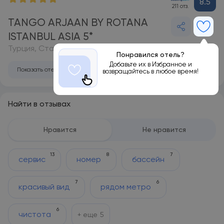
8.5
211 отз.
TANGO ARJAAN BY ROTANA
ISTANBUL ASIA 5*
Турция, Стамбул
Понравился отель?
Добавьте их в Избранное и
Показать отель на карте
возвращайтесь в любое время!
Найти в отзывах
Нравится
Не нравится
13
8
7
сервис
номер
бассейн
7
6
красивый вид
рядом метро
6
чистота
+ еще
5