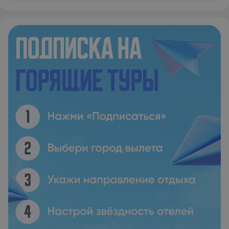
and modern facilities. Kadiköy is 8.4 km from the Tango Arjaan
by Rotana while the nearest airport is Sabiha Gokcen Airport,
20 km from the property. Maltepe Metro Station's Altaycesme
entrance is located next to the hotel. Istanbul Airport is within
70 km.