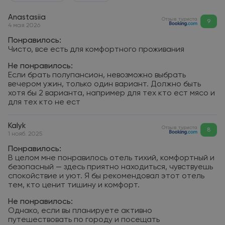
Anastasiia
Отзыв туриста
9
4 мая 2026
Понравилось:
Чисто, все есть для комфортного проживания
Не понравилось:
Если брать полупансион, невозможно выбрать
вечером ужин, только один вариант. Должно быть
хотя бы 2 варианта, например для тех кто ест мясо и
для тех кто не ест
Kalyk
Отзыв туриста
8
1 нояб. 2025
Понравилось:
В целом мне понравилось отель тихий, комфортный и
безопасный — здесь приятно находиться, чувствуешь
спокойствие и уют. Я бы рекомендовал этот отель
тем, кто ценит тишину и комфорт.
Не понравилось:
Однако, если вы планируете активно
путешествовать по городу и посещать