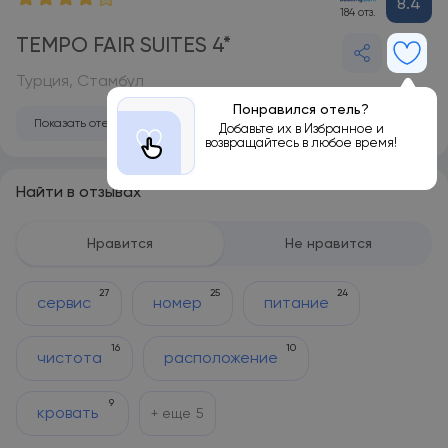
8.4
184 отз.
TEMPO FAIR SUITES 4*
Турция, Стамбул
Понравился отель?
Показать отель на карте
Добавьте их в Избранное и
возвращайтесь в любое время!
Найти в отзывах
Нравится
Не нравится
27
25
24
сервис
номер
питание
16
10
чистота
расположение
9
кровать
+ еще
5