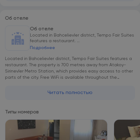
Об отеле
Об отеле
Located in Bahcelievler district, Tempo Fair Suites
features a restaurant. ...
Подробнее
Located in Bahcelievler district, Tempo Fair Suites features a
restaurant. The property is 700 metres away from Atakoy-
Sirinevler Metro Station, which provides easy access to other
parts of the city. Free WiFi is available throughout the
property. All rooms have air-conditioning, a flat-screen TV, a
digital safety deposit box, an electric kettle and a minibar.
Читать полностью
Featuring a shower, the private bathroom also comes with a
hairdryer and free toiletries. Rooms also offer views of the city.
The 24-hour front desk provides room and concierge services.
Типы номеров
Laundry and dry cleaning services are also available for an
additional fee. Breakfast is served as an open buffet in Tempo
Fair Suites. Guests can enjoy a variety of dishes in property's
restaurant. There are other restaurant and café options within