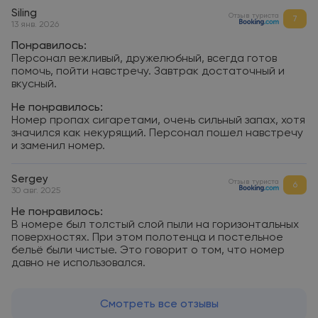
Siling
Отзыв туриста
7
13 янв. 2026
Понравилось:
Персонал вежливый, дружелюбный, всегда готов
помочь, пойти навстречу. Завтрак достаточный и
вкусный.
Не понравилось:
Номер пропах сигаретами, очень сильный запах, хотя
значился как некурящий. Персонал пошел навстречу
и заменил номер.
Sergey
Отзыв туриста
6
30 авг. 2025
Не понравилось:
В номере был толстый слой пыли на горизонтальных
поверхностях. При этом полотенца и постельное
бельё были чистые. Это говорит о том, что номер
давно не использовался.
Смотреть все отзывы