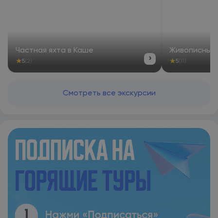
Частная яхта в Каше
Живописные 
›
★
★
5
(2)
5
(11)
Смотреть все экскурсии