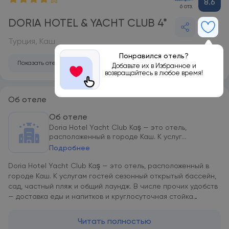
8.6
6 отз.
DORIA HOTEL & YACHT CLUB 4*
Турция, Каш
Понравился отель?
Показать отель на карте
Добавьте их в Избранное и
возвращайтесь в любое время!
Об отеле
Об отеле
Doria Hotel Yacht Club Kaş — это отель,
расположенный в городе Каш. К услуг...
Подробнее
Doria Hotel Yacht Club Kaş — это отель, расположенный в
городе Каш. К услугам гостей сезонный открытый бассейн,
сад, частный пляж и общий лаундж. В числе прочих удобств
— доставка еды и напитков и круглосуточная стойка
регистрации, а также бесплатный Wi-Fi на всей
территории. К услугам гостей отеля — терраса, ресторан
Читать полностью
и бар. Из окон открывается вид на море. В Doria Hotel Yacht