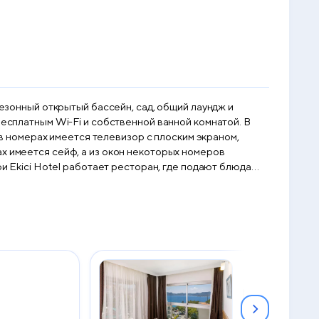
сезонный открытый бассейн, сад, общий лаундж и
бесплатным Wi-Fi и собственной ванной комнатой. В
х имеется сейф, а из окон некоторых номеров
Deluxe Doubl
Room with Se