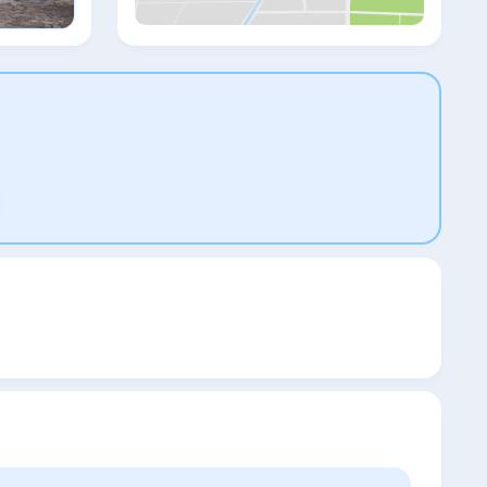
открывается вид на море. Гостям Ekici
Hotel предоставляется завтрак
«шведский стол» или континентальный
завтрак. При Ekici Hotel работает
ресторан, где подают блюда турецкой
кухни. По запросу для гостей приготовят
халяльные блюда. К услугам гостей Ekici
Hotel — детская игровая площадка. Рядом
с Ekici Hotel находятся такие популярные
достопримечательности, как Lykia Rock
Tombs, Kas Ataturk Statue и Kas Yacht
Marina.