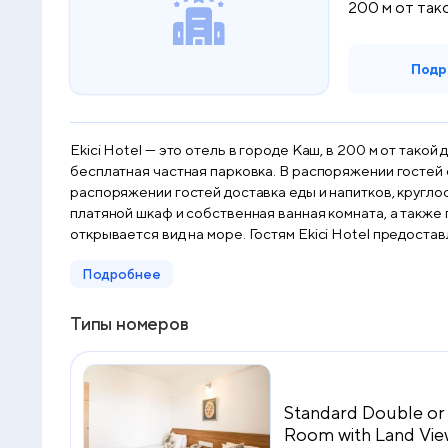
200 м от так
Подр
Ekici Hotel — это отель в городе Каш, в 200 м от так
бесплатная частная парковка. В распоряжении гостей 
распоряжении гостей доставка еды и напитков, круглосуточная стойка регистрации и ус
платяной шкаф и собственная ванная комната, а также
открывается вид на море. Гостям Ekici Hotel предоставляется завтрак «шведский стол» или континентальный завтрак. При Ekici Hotel работает ресторан, где подают блюда
турецкой кухни. По запросу для гостей приготовят халяльные блюда. К услугам гостей Ekici Hotel — детская игровая площадка. Рядом с Eki
Подробнее
достопримечательности, как Lykia Rock Tombs, Kas Atatu
Типы номеров
Standard Double or
Room with Land Vie