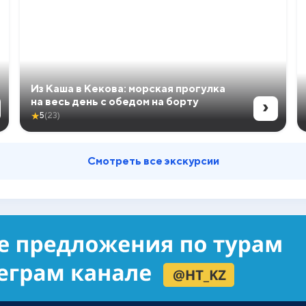
Из Каша в Кекова: морская прогулка
›
на весь день с обедом на борту
★
5
(23)
Смотреть все экскурсии