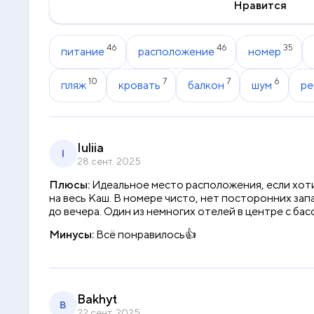
Нравится
46
46
35
питание
расположение
номер
10
7
7
6
пляж
кровать
балкон
шум
ре
Iuliia
I
28 сент. 2025
Плюсы:
Идеальное место расположения, если хотит
на весь Каш. В номере чисто, нет посторонних запа
до вечера. Один из немногих отелей в центре с бас
Минусы:
Всё понравилось👍
Bakhyt
B
22 сент. 2025