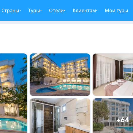
Страны
Туры
Отели
Клиентам
Мои туры
+64