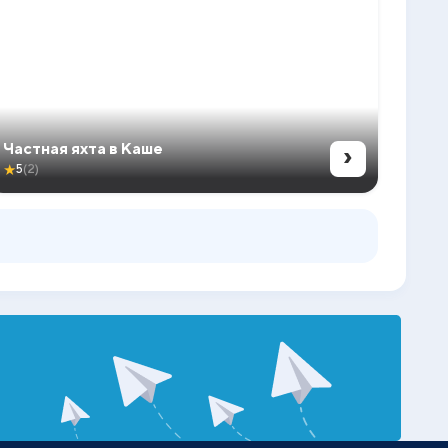
›
Частная яхта в Каше
★
5
(2)