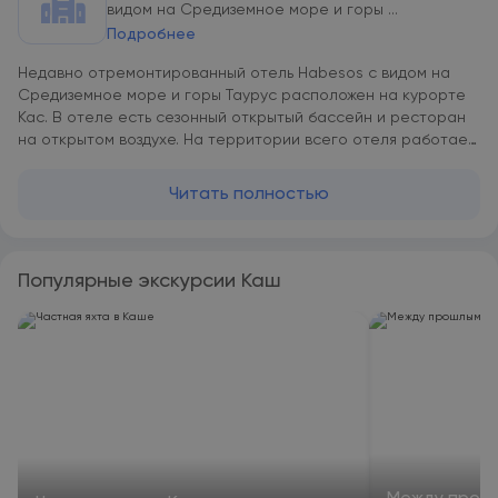
видом на Средиземное море и горы ...
Подробнее
Недавно отремонтированный отель Habesos с видом на
Средиземное море и горы Таурус расположен на курорте
Кас. В отеле есть сезонный открытый бассейн и ресторан
на открытом воздухе. На территории всего отеля работает
бесплатный Wi-Fi. Во всех номерах отеля Habesos имеется
собственный балкон и мини-бар. Каждый из них оснащен
Читать полностью
кондиционером и спутниковым телевидением. В
собственной ванной комнате предоставляется фен. Гости
могут отдохнуть у бассейна, рядом с которым открыт бар.
Также к услугам гостей отеля Habesos гидромассажная
Популярные экскурсии Каш
ванна и прокат велосипедов. На территории открыто
туристическое бюро. В отеле работает 2 ресторана, в
помещении и на открытом воздухе. Каждое утро для гостей
сервируется завтрак «шведский стол», который также
может быть подан на террасе с видом на море и горы.
Отель Habesos находится в 160 км от аэропорта Даламан и
в 185 км от Антальи.