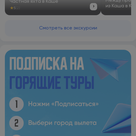
Между прошл
Частная яхта в Каше
›
из Каша в Ка
★
5
(2)
Смотреть все экскурсии