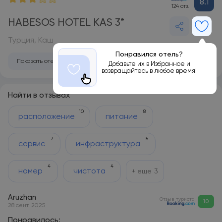
8.1
124 отз.
HABESOS HOTEL KAS 3*
Турция, Каш
Понравился отель?
Показать отель на карте
Добавьте их в Избранное и
возвращайтесь в любое время!
Найти в отзывах
10
8
расположение
питание
7
5
сервис
инфраструктура
4
4
номер
чистота
+ еще
3
Aruzhan
Отзыв туриста
10
28 сент. 2025
Понравилось: