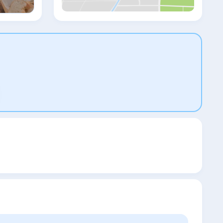
— кондиционер и телевизор с плоским
экраном со спутниковыми каналами. В
каждом номере есть чайник, а также
собственная ванная комната с феном. В
ряде номеров есть кухня с
холодильником. Гостям Hillcity Hotel
предоставляются постельное белье и
полотенца. Hillcity Hotel располагается
на расстоянии 38 км и 50 км
соответственно от таких
достопримечательностей, как
Затонувший город Кекова и Церковь
Святого Николаса.