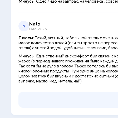
Минусы:
Одно яйцо на завтрак, на человека , сов
Nato
N
1 авг. 2025
Плюсы:
Тихий, уютный, небольшой отель с очень 
малое количество людей (или мы просто не пересе
отеля) с чистой водой, удобными шезлонгами, бар
Минусы:
Единственный дискомфорт был связан с к
жарко (в период нашего проживания было каждый де
Так хотя бы не дуло в голову. Также хотелось бы в
кисломолочные продукты. Ну и одно яйцо на челове
целом завтрак был вкусным и достаточно сытным (сы
выпечка, масло, мед, нутела, чай).