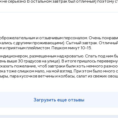
сем не серьезно В остальном завтрак был отличный) поэтому 
доброжелательным и отзывчивым персоналом. Очень понравил
кались с другими проживающими). Сытный завтрак. Отличный 
ом и приятным плейлистом. Пешком минут 10-15.
ондиционером, размещенным над кроватью. Спать под ним б
нь выше 30 градусов на улице). В итоге пришлось переверну
ысказать пожелание, чтоб завтраки были хоть немного разноо
ка тоже слишком мало, на мой взгляд. При этом было много с
ры, пара кусочков ветчины и колбасы, салат из свежих овоще
Загрузить еще отзывы