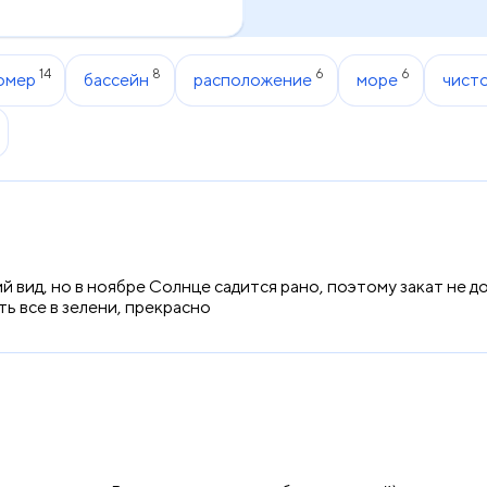
14
8
6
6
омер
бассейн
расположение
море
чист
 вид, но в ноябре Солнце садится рано, поэтому закат не до
ь все в зелени, прекрасно