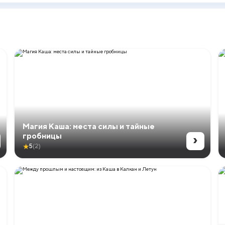
Магия Каша: места силы и тайные
›
гробницы
★
5
(2)