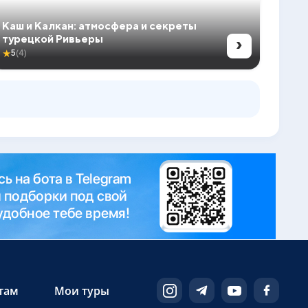
Каш и Калкан: атмосфера и секреты
›
турецкой Ривьеры
★
5
(4)
там
Мои туры