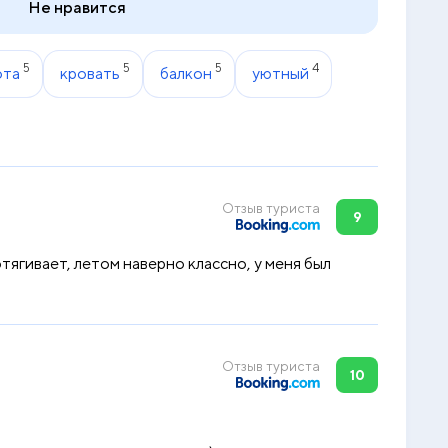
Не нравится
5
5
5
4
ота
кровать
балкон
уютный
Отзыв туриста
9
тягивает, летом наверно классно, у меня был
Отзыв туриста
10