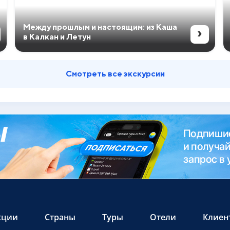
Между прошлым и настоящим: из Каша
›
в Калкан и Летун
Смотреть все экскурсии
кции
Страны
Туры
Отели
Клиен