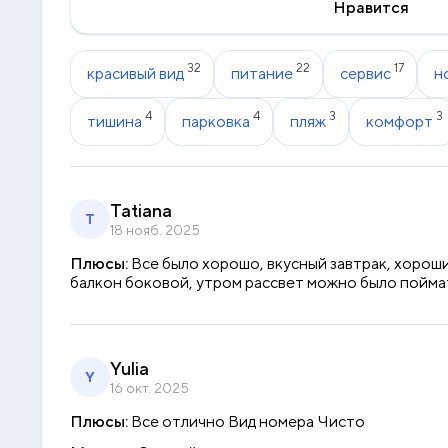
Нравится
32
22
17
красивый вид
питание
сервис
н
4
4
3
3
тишина
парковка
пляж
комфорт
Tatiana
T
18 нояб. 2025
Плюсы:
Все было хорошо, вкусный завтрак, хороший
балкон боковой, утром рассвет можно было поймат
Yulia
Y
16 окт. 2025
Плюсы:
Все отлично Вид номера Чисто