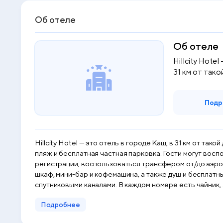
Об отеле
Об отеле
Hillcity Hotel
31 км от тако
Подр
Hillcity Hotel — это отель в городе Каш, в 31 км от т
пляж и бесплатная частная парковка. Гости могут восп
регистрации, воспользоваться трансфером от/до аэропорта или
шкаф, мини-бар и кофемашина, а также душ и бесплат
спутниковыми каналами. В каждом номере есть чайник, а
предоставляются постельное белье и полотенца. Hillcity Hotel располагается на расстоянии 38 км и 50 км соответственно от таких достопримечательностей, как Затонувший
Подробнее
город Кекова и Церковь Святого Николаса.