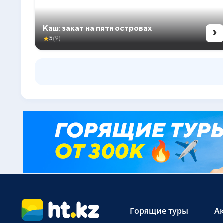
›
Каш: закат на пяти островах
★
5
(9)
Горящие туры
А