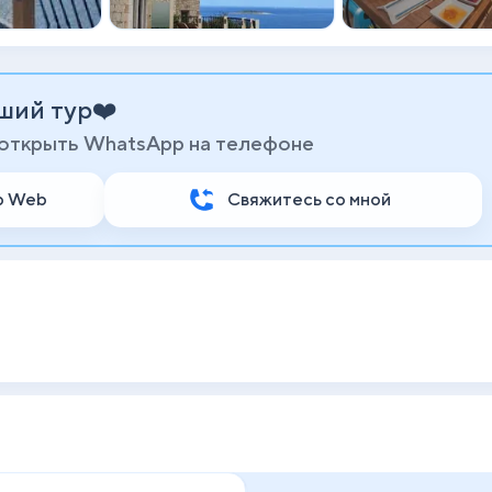
ший тур❤️
 открыть WhatsApp на телефоне
p Web
Свяжитесь со мной