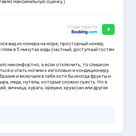
ставлю максимальную оценку )
Отзыв туриста
9
ся вид из номера на море, просторный номер,
пляж в 5 минутах езды (частный, доступный гостям
ыло некомфортно, а если отключить, то слишком
ться и спать ногами к изголовью и кондиционеру.
бразие и включали в себя хотя бы иногда фрукты и
ыра, меда, нутелы, которые сложно съесть. Но в
й, яичница, курага, орешки, круассан или другая