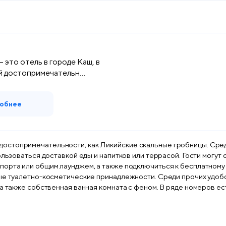
 — это отель в городе Каш, в
й достопримечательн...
обнее
акой достопримечательности, как Ликийские скальные гробницы. Ср
ользоваться доставкой еды и напитков или террасой. Гости могут
 общим лаунджем, а также подключиться к бесплатному Wi-Fi на всей террит
ные туалетно-косметические принадлежности. Среди прочих удобс
 также собственная ванная комната с феном. В ряде номеров есть 